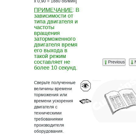
х 0,90 = 1880 об/мин]
ПРИМЕЧАНИЕ
: В
зависимости от
типа двигателя и
частоты
вращения
заторможенного
двигателя время
его выхода в
такой режим
составляет не
Previous
более 10 секунд.
Сверьте полученные
величины времени
торможения или
времени ускорения
двигателя с
техническими
требованиями
производителя
оборудования.