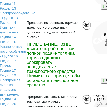
Группа 11
P
Раздел 13 -
Электрооборудование
- Группа 13
Раздел 14 -
Проверьте исправность тормозов
Испытания
транспортного средства и
двигателя -
давление воздуха в тормозной
Группа 14
системе.
Раздел 16 -
ПРИМЕЧАНИЕ
: Когда
Установочные
двигатель работает при
приспособления
полной подаче топлива,
- Группа 16
тормоза
должны
Раздел 17 -
блокировать
Прочее -
передвижение
Группа 17
транспортного средства.
Раздел 19.
Нажмите на тормоз, чтобы
остановить транспортное
Электронная
P
средство.
система
управления
двигателем.
Прогрейте двигатель так, чтобы
Группа 19
температура масла в
Раздел 20 -
гидротрансформаторе достигла