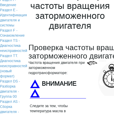
частоты вращения
Введение
Раздел Е -
заторможенного
Идентификация
двигателя и
двигателя
системы
Раздел F -
Ознакомление
Раздел TS -
Проверка частоты вра
Диагностика
неисправностей
заторможенного двигат
Раздел TТ.
Диагностика
Частота вращения двигателя при
неисправностей
заторможенном
(новый
гидротрансформаторе:
формат)
Раздел DS -
ВНИМАНИЕ
Разборка
двигателя -
Группа 00
Раздел АS -
Следите за тем, чтобы
Сборка
температура масла в
двигателя -