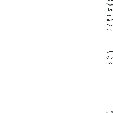
"ма
Пов
Есл
вкл
нор
инс
Уст
Отс
про
(C) 