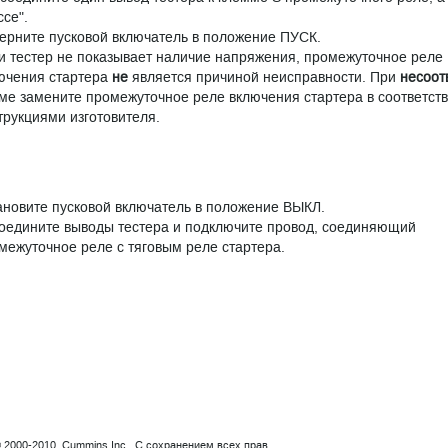
ссе".
ерните пусковой включатель в положение ПУСК.
и тестер не показывает наличие напряжения, промежуточное реле
ючения стартера
не
является причиной неисправности. При
несоот
ме замените промежуточное реле включения стартера в соответств
трукциями изготовителя.
ановите пусковой включатель в положение ВЫКЛ.
оедините выводы тестера и подключите провод, соединяющий
межуточное реле с тяговым реле стартера.
© 2000-2010 Cummins Inc. С сохранением всех прав.