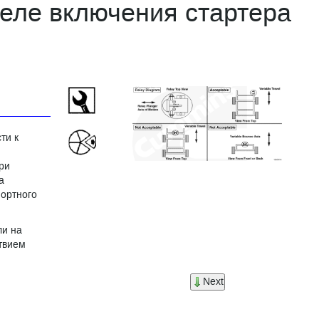
еле включения стартера
ти к
ри
а
ортного
ли на
твием
Next