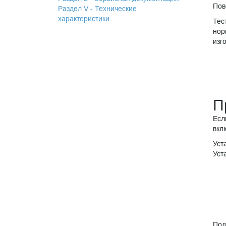
Пов
Раздел V - Технические
характеристики
Тес
нор
изг
П
Есл
вкл
Уст
Уст
Под