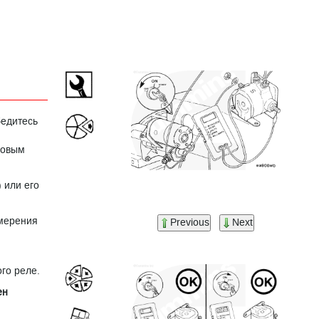
бедитесь
говым
 или его
змерения
Previous
Next
го реле.
ен