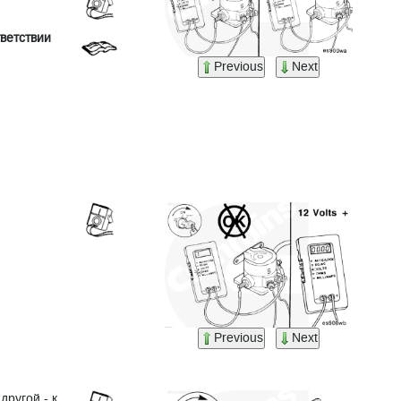
ветствии
Previous
Next
Previous
Next
другой - к