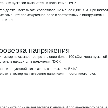
ерните пусковой включатель в положение ПУСК.
тер
должен
показывать сопротивление менее 0,001 Ом. При
несоот
ме замените промежуточное реле в соответствии с инструкциями
отовителя.
роверка напряжения
и тестер показывает сопротивление более 100 кОм, когда пусковой
ючатель находится в положении ПУСК:
ановите пусковой включатель в положение ВЫКЛ.
ановите тестер на измерение напряжения постоянного тока.
соедините один вывод тестера к клемме S промежуточного реле, а 