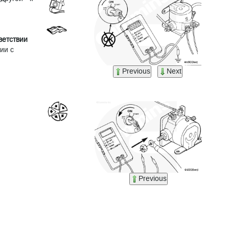
ветствии
ии с
Previous
Next
Previous