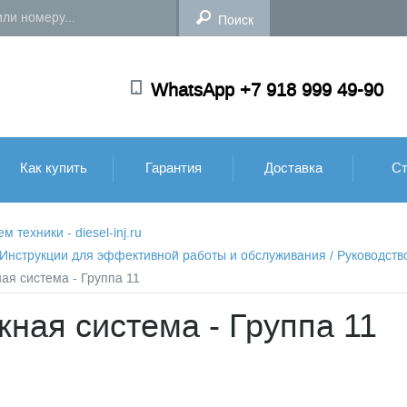
WhatsApp +7 918 999 49-90
Как купить
Гарантия
Доставка
Ст
техники - diesel-inj.ru
: Инструкции для эффективной работы и обслуживания
/
Руководств
ая система - Группа 11
кная система - Группа 11