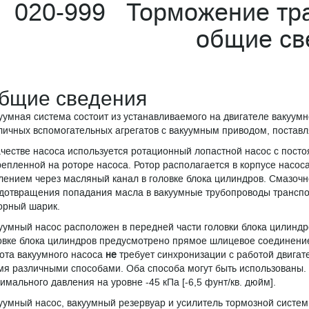
020-999 Торможение тра
общие св
бщие сведения
уумная система состоит из устанавливаемого на двигателе вакуумн
личных вспомогательных агрегатов с вакуумным приводом, постав
ачестве насоса используется ротационный лопастной насос с пост
репленной на роторе насоса. Ротор располагается в корпусе насоса
лением через масляный канал в головке блока цилиндров. Смазочн
дотвращения попадания масла в вакуумные трубопроводы транспор
орный шарик.
уумный насос расположен в передней части головки блока цилиндр
овке блока цилиндров предусмотрено прямое шлицевое соединение
ота вакуумного насоса
не
требует синхронизации с работой двига
мя различными способами. Оба способа могут быть использованы.
имального давления на уровне -45 кПа [-6,5 фунт/кв. дюйм].
уумный насос, вакуумный резервуар и усилитель тормозной систе