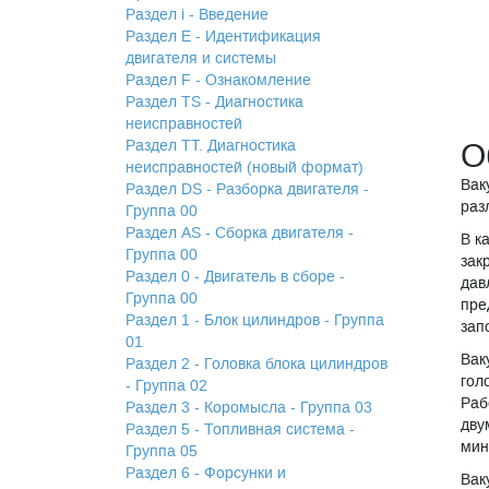
Раздел i - Введение
Раздел Е - Идентификация
двигателя и системы
Раздел F - Ознакомление
Раздел TS - Диагностика
неисправностей
Раздел TТ. Диагностика
О
неисправностей (новый формат)
Вак
Раздел DS - Разборка двигателя -
раз
Группа 00
Раздел АS - Сборка двигателя -
В к
Группа 00
зак
Раздел 0 - Двигатель в сборе -
дав
Группа 00
пре
Раздел 1 - Блок цилиндров - Группа
зап
01
Вак
Раздел 2 - Головка блока цилиндров
гол
- Группа 02
Раб
Раздел 3 - Коромысла - Группа 03
дву
Раздел 5 - Топливная система -
мин
Группа 05
Раздел 6 - Форсунки и
Вак