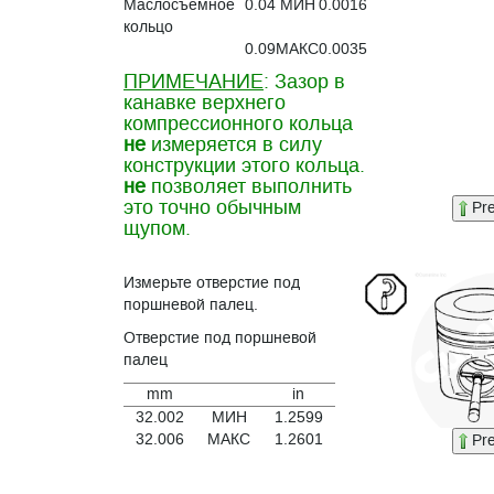
Маслосъемное
0.04
МИН
0.0016
кольцо
0.09
МАКС
0.0035
ПРИМЕЧАНИЕ
: Зазор в
канавке верхнего
компрессионного кольца
не
измеряется в силу
конструкции этого кольца.
не
позволяет выполнить
это точно обычным
Pr
щупом.
Измерьте отверстие под
поршневой палец.
Отверстие под поршневой
палец
mm
in
32.002
МИН
1.2599
32.006
МАКС
1.2601
Pr