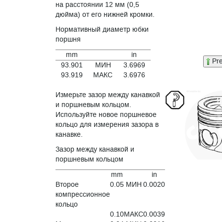
на расстоянии 12 мм (0,5
дюйма) от его нижней кромки.
Нормативный диаметр юбки
поршня
mm
in
Pr
93.901
МИН
3.6969
93.919
МАКС
3.6976
Измерьте зазор между канавкой
и поршневым кольцом.
Используйте новое поршневое
кольцо для измерения зазора в
канавке.
Зазор между канавкой и
поршневым кольцом
mm
in
Второе
0.05
МИН
0.0020
компрессионное
кольцо
0.10
МАКС
0.0039