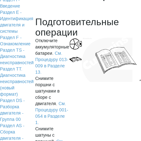
Введение
Раздел Е -
Идентификация
Подготовительные
двигателя и
операции
системы
Раздел F -
Отключите
Ознакомление
аккумуляторные
Раздел TS -
батареи.
См.
Диагностика
Процедуру 013-
неисправностей
009 в Разделе
Раздел TТ.
13.
Диагностика
Снимите
неисправностей
поршни с
(новый
шатунами в
формат)
сборе с
Раздел DS -
двигателя.
См.
Разборка
Процедуру 001-
двигателя -
054 в Разделе
Группа 00
1.
Раздел АS -
Снимите
Сборка
шатуны с
двигателя -