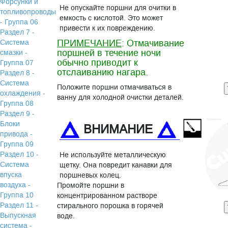
Форсунки и
Не опускайте поршни для очитки в
топливопроводы
емкость с кислотой. Это может
- Группа 06
привести к их повреждению.
Раздел 7 -
ПРИМЕЧАНИЕ
: Отмачивание
Система
поршней в течение ночи
смазки -
обычно приводит к
Группа 07
отслаиванию нагара.
Раздел 8 -
Система
Положите поршни отмачиваться в
охлаждения -
ванну для холодной очистки деталей.
Группа 08
Раздел 9 -
Блоки
ВНИМАНИЕ
привода -
Группа 09
Раздел 10 -
Не используйте металлическую
Система
щетку. Она повредит канавки для
впуска
поршневых колец.
воздуха -
Промойте поршни в
Группа 10
концентрированном растворе
Раздел 11 -
стирального порошка в горячей
Выпускная
воде.
система -