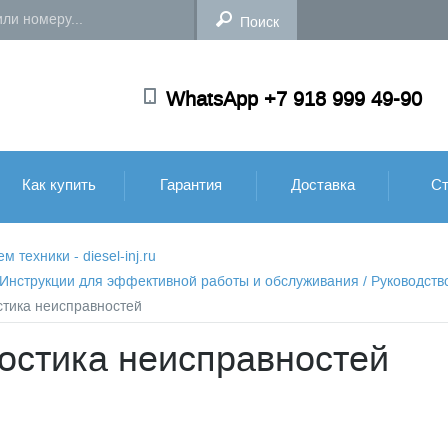
WhatsApp +7 918 999 49-90
Как купить
Гарантия
Доставка
Ст
техники - diesel-inj.ru
: Инструкции для эффективной работы и обслуживания
/
Руководств
стика неисправностей
ностика неисправностей