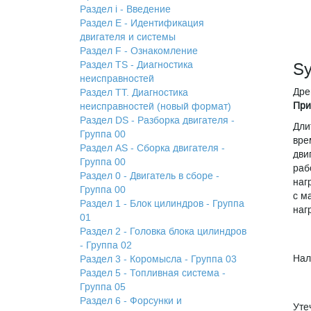
Раздел i - Введение
Раздел Е - Идентификация
двигателя и системы
Раздел F - Ознакомление
Раздел TS - Диагностика
Sy
неисправностей
Дре
Раздел TТ. Диагностика
При
неисправностей (новый формат)
Раздел DS - Разборка двигателя -
Дли
Группа 00
вре
Раздел АS - Сборка двигателя -
дви
Группа 00
раб
Раздел 0 - Двигатель в сборе -
наг
Группа 00
с м
Раздел 1 - Блок цилиндров - Группа
наг
01
Раздел 2 - Головка блока цилиндров
- Группа 02
Нал
Раздел 3 - Коромысла - Группа 03
Раздел 5 - Топливная система -
Группа 05
Раздел 6 - Форсунки и
Уте