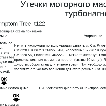
Утечки моторного ма
турбонагн
mptom Tree t122
вовидная схема признаков
чина
Устранение
тельное
Изучите инструкции по эксплуатации двигателя. См. Руко
мя
CM2220 E и ISF2.8 CM2220 AN, Бюллетень 4022267 и Руко
гатель
CM2220 AN, Бюллетень 4022266. Низкие температуры ма
отает без
продолжительным временем простоя (свыше 10 минут). Лу
рузки или
холостых оборотах на длительное время. При необходимо
алой
увеличьте его частоту вращения для этого режима. См. ин
рузкой.
ичие белого дыма
См. блок-схему диагностики неисправност
чки масла из