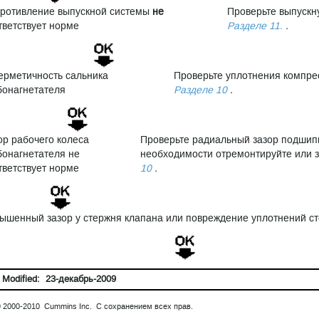
ротивление выпускной системы
не
Проверьте выпускн
тветствует норме
Разделе 11.
.
ерметичность сальника
Проверьте уплотнения компре
бонагнетателя
Разделе 10
.
ор рабочего колеса
Проверьте радиальный зазор подшипн
бонагнетателя не
необходимости отремонтируйте или 
тветствует норме
10
.
ышенный зазор у стержня клапана или повреждение уплотнений с
 Modified: 23-декабрь-2009
© 2000-2010 Cummins Inc. С сохранением всех прав.