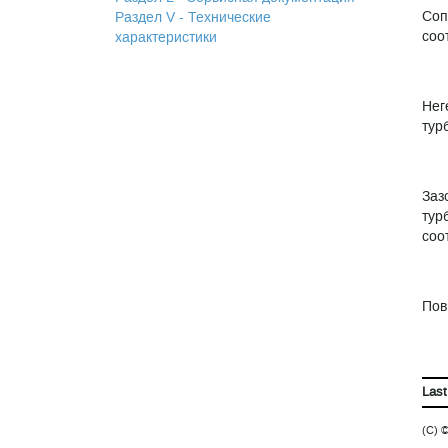
Соп
Раздел V - Технические
соо
характеристики
Нег
тур
Заз
тур
соо
Пов
Last
(C) 