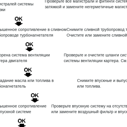
Проверьте все магистрали и фитинги систе
истралей системы
затяжкой и замените негерметичные магис
зки
ышенное сопротивление в сливном
Снимите сливной трубопровод т
бопроводе турбонагнетателя
Очистите или замените сливно
орена система вентиляции
Проверьте и очистите шланги сис
тера двигателя
системы вентиляции картера. См.
адание масла или топлива в
Снимите впускные и выпус
бонагнетатель
или топлива.
ышенное сопротивление
Проверьте впускную систему на отсутс
впускной системе
или замените воздушный фильтр и впуск