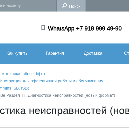
WhatsApp +7 918 999 49-90
Как купить
Гарантия
Доставка
Ст
техники - diesel-inj.ru
: Инструкции для эффективной работы и обслуживания
mmins ISB, ISBe
SBe Раздел TТ. Диагностика неисправностей (новый формат)
остика неисправностей (но