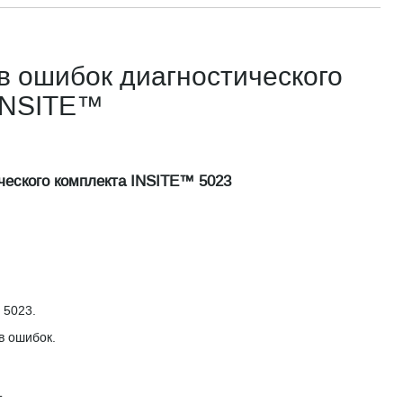
ов ошибок диагностического
INSITE™
ического комплекта INSITE™ 5023
 5023.
в ошибок.
Т