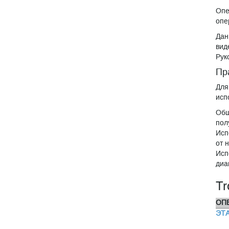
Опе
опе
Дан
вид
Рук
Пр
Для
исп
Общ
пол
Исп
от 
Исп
диа
Tr
ОП
ЭТА