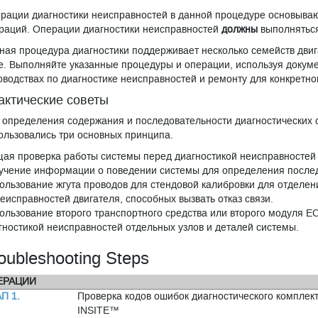
рации диагностики неисправностей в данной процедуре основыва
раций. Операции диагностики неисправностей
должны
выполняться
ная процедура диагностики поддерживает несколько семейств дви
е. Выполняйте указанные процедуры и операции, используя докуме
оводствах по диагностике неисправностей и ремонту для конкретно
актические советы
 определения содержания и последовательности диагностических 
ользовались три основных принципа.
ая проверка работы системы перед диагностикой неисправностей 
учение информации о поведении системы для определения после
ользование жгута проводов для стендовой калибровки для отделе
неисправностей двигателя, способных вызвать отказ связи.
ользование второго транспортного средства или второго модуля 
гностикой неисправностей отдельных узлов и деталей системы.
oubleshooting Steps
ЕРАЦИИ
П 1.
Проверка кодов ошибок диагностического комплек
INSITE™