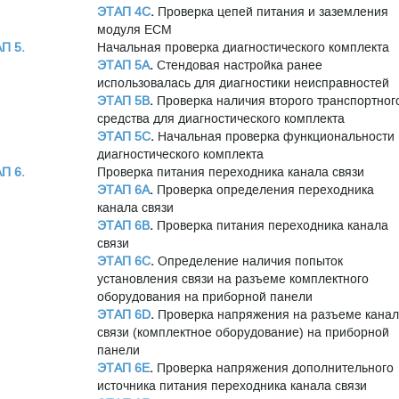
ЭТАП 4C
.
Проверка цепей питания и заземления
модуля ECM
П 5.
Начальная проверка диагностического комплекта
ЭТАП 5A
.
Стендовая настройка ранее
использовалась для диагностики неисправностей
ЭТАП 5B
.
Проверка наличия второго транспортног
средства для диагностического комплекта
ЭТАП 5C
.
Начальная проверка функциональности
диагностического комплекта
П 6.
Проверка питания переходника канала связи
ЭТАП 6A
.
Проверка определения переходника
канала связи
ЭТАП 6B
.
Проверка питания переходника канала
связи
ЭТАП 6C
.
Определение наличия попыток
установления связи на разъеме комплектного
оборудования на приборной панели
ЭТАП 6D
.
Проверка напряжения на разъеме кана
связи (комплектное оборудование) на приборной
панели
ЭТАП 6E
.
Проверка напряжения дополнительного
источника питания переходника канала связи