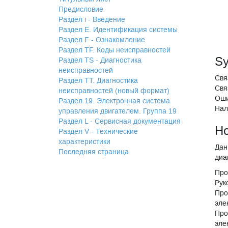
Предисловие
Раздел i - Введение
Раздел Е. Идентификация системы
Раздел F - Ознакомление
Раздел TF. Коды неисправностей
S
Раздел TS - Диагностика
неисправностей
Свя
Раздел TТ. Диагностика
Свя
неисправностей (новый формат)
Оши
Раздел 19. Электронная система
Нал
управления двигателем. Группа 19
Раздел L - Сервисная документация
Ho
Раздел V - Технические
характеристики
Дан
Последняя страница
диа
Про
Рук
Про
эле
Про
эле