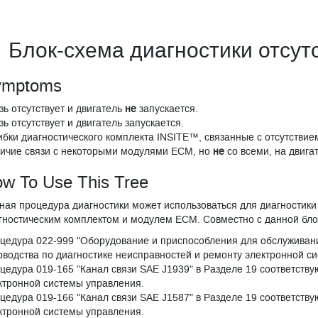
Блок-схема диагностики отсут
ymptoms
зь отсутствует и двигатель
не
запускается.
зь отсутствует и двигатель запускается.
бки диагностического комплекта INSITE™, связанные с отсутствием
ичие связи с некоторыми модулями ECM, но
не
со всеми, на двига
w To Use This Tree
ная процедура диагностики может использоваться для диагностики
гностическим комплектом и модулем ECM. Совместно с данной бл
цедура 022-999 "Оборудование и приспособления для обслуживани
оводства по диагностике неисправностей и ремонту электронной с
цедура 019-165 "Канал связи SAE J1939" в Разделе 19 соответств
ктронной системы управления.
цедура 019-166 "Канал связи SAE J1587" в Разделе 19 соответств
ктронной системы управления.