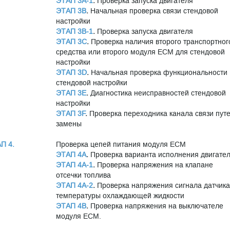
ЭТАП 3A-1
.
Проверка запуска двигателя
ЭТАП 3B
.
Начальная проверка связи стендовой
настройки
ЭТАП 3B-1
.
Проверка запуска двигателя
ЭТАП 3С
.
Проверка наличия второго транспортног
средства или второго модуля ECM для стендовой
настройки
ЭТАП 3D
.
Начальная проверка функциональности
стендовой настройки
ЭТАП 3Е
.
Диагностика неисправностей стендовой
настройки
ЭТАП 3F
.
Проверка переходника канала связи пут
замены
П 4.
Проверка цепей питания модуля ЕСМ
ЭТАП 4A
.
Проверка варианта исполнения двигате
ЭТАП 4A-1
.
Проверка напряжения на клапане
отсечки топлива
ЭТАП 4A-2
.
Проверка напряжения сигнала датчика
температуры охлаждающей жидкости
ЭТАП 4B
.
Проверка напряжения на выключателе
модуля ЕСМ.