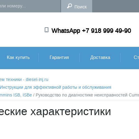
WhatsApp +7 918 999 49-90
Как купить
Гарантия
Доставка
Ст
техники - diesel-inj.ru
: Инструкции для эффективной работы и обслуживания
mmins ISB, ISBe
/ Руководство по диагностике неисправностей Cumm
еские характеристики