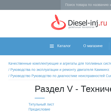
Каталог
О магазине
Качественные комплектующие и агрегаты для топливных систем 
/
Руководства по эксплуатации и ремонту двигателя Камминз
/
Руководство Руководство по диагностике неисправностей Cu
Раздел V - Технич
Титульный лист
Предисловие