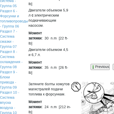
система -
lb]
Группа 05
Двигатели объемом 5,9
Раздел 6 -
л
с
электрическим
Форсунки и
подкачивающим
топливопроводы
насосом.
- Группа 06
Раздел 7 -
Момент
Система
затяжки:
30 n.m [22 ft-
смазки -
lb]
Группа 07
Двигатели объемом 4,5
Раздел 8 -
и 6,7 л.
Система
охлаждения -
Момент
Previous
Группа 08
затяжки:
35 n.m [26 ft-
Раздел 9 -
lb]
Блоки
привода -
Затяните болты хомутов
Группа 09
магистралей подачи
Раздел 10 -
топлива к форсункам.
Система
Момент
впуска
затяжки:
24 n.m [212 in-
воздуха -
lb]
Группа 10