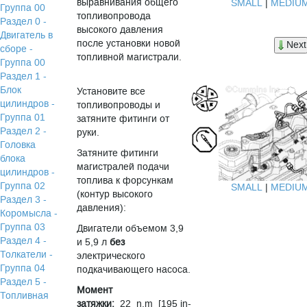
выравнивания общего
SMALL
|
MEDIU
Группа 00
топливопровода
Раздел 0 -
высокого давления
Двигатель в
после установки новой
Next
сборе -
топливной магистрали.
Группа 00
Раздел 1 -
Блок
Установите все
цилиндров -
топливопроводы и
Группа 01
затяните фитинги от
Раздел 2 -
руки.
Головка
Затяните фитинги
блока
магистралей подачи
цилиндров -
топлива к форсункам
Группа 02
SMALL
|
MEDIU
(контур высокого
Раздел 3 -
давления):
Коромысла -
Группа 03
Двигатели объемом 3,9
Раздел 4 -
и 5,9 л
без
Толкатели -
электрического
Группа 04
подкачивающего насоса.
Раздел 5 -
Момент
Топливная
затяжки:
22 n.m [195 in-