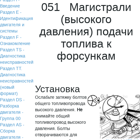
051 Магистрали
Введение
Раздел Е -
(высокого
Идентификация
двигателя и
давления) подачи
системы
Раздел F -
топлива к
Ознакомление
Раздел TS -
форсункам
Диагностика
неисправностей
Раздел TТ.
Диагностика
неисправностей
Установка
(новый
формат)
Ослабьте затяжку болтов
Раздел DS -
общего топливопровода
Разборка
высокого давления.
Не
двигателя -
снимайте общий
Группа 00
топливопровод высокого
Раздел АS -
давления. Болты
Сборка
отворачиваются для
двигателя -