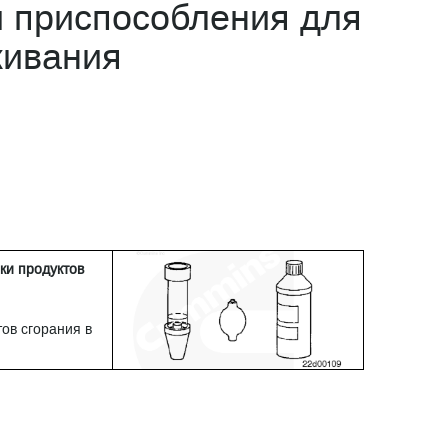
 приспособления для
живания
ки продуктов
ов сгорания в