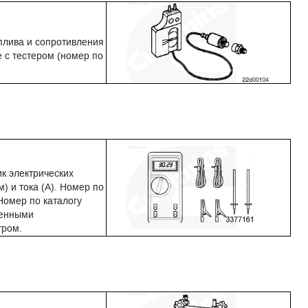
плива и сопротивления
е с тестером (номер по
к электрических
) и тока (А). Номер по
Номер по каталогу
оенными
тром.