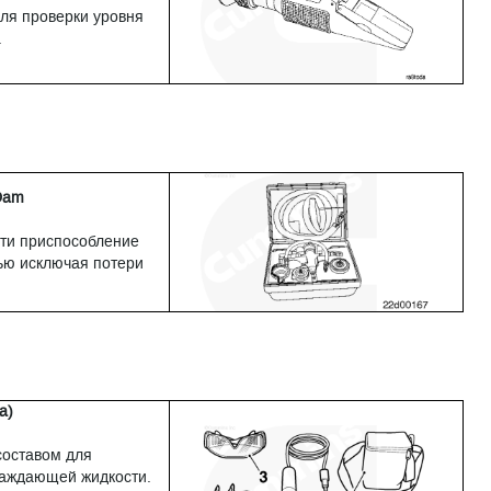
для проверки уровня
.
Dam
ети приспособление
тью исключая потери
а)
оставом для
лаждающей жидкости.