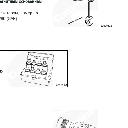
магнитным основанием
икатором, номер по
289 (SAE).
ях