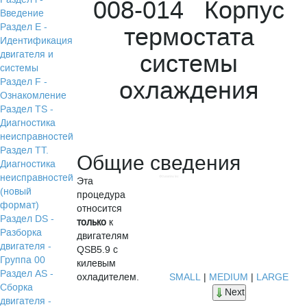
008-014 Корпус
Введение
Раздел Е -
термостата
Идентификация
двигателя и
системы
системы
охлаждения
Раздел F -
Ознакомление
Раздел TS -
Диагностика
неисправностей
Раздел TТ.
Общие сведения
Диагностика
неисправностей
Эта
(новый
процедура
формат)
относится
Раздел DS -
только
к
Разборка
двигателям
двигателя -
QSB5.9 с
Группа 00
килевым
Раздел АS -
охладителем.
SMALL
|
MEDIUM
|
LARGE
Сборка
Next
двигателя -