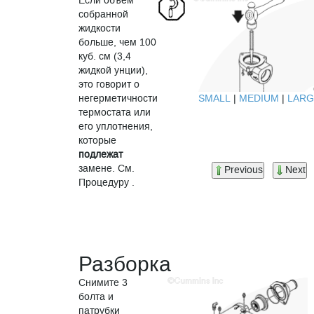
Если объем
собранной
жидкости
больше, чем 100
куб. см (3,4
жидкой унции),
это говорит о
SMALL
|
MEDIUM
|
LARG
негерметичности
термостата или
его уплотнения,
которые
подлежат
замене. См.
Previous
Next
Процедуру .
Разборка
Снимите 3
болта и
патрубки