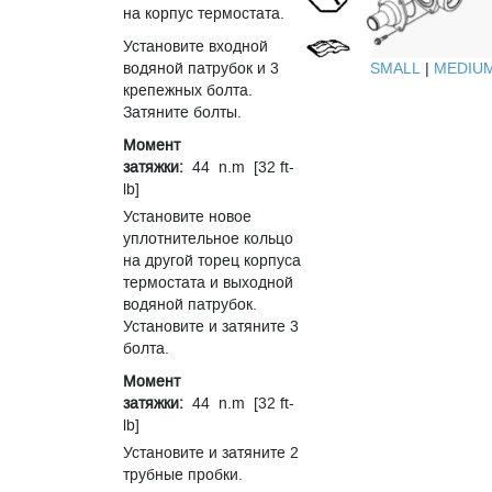
на корпус термостата.
Установите входной
SMALL
|
MEDIU
водяной патрубок и 3
крепежных болта.
Затяните болты.
Момент
затяжки:
44 n.m [32 ft-
lb]
Установите новое
уплотнительное кольцо
на другой торец корпуса
термостата и выходной
водяной патрубок.
Установите и затяните 3
болта.
Момент
затяжки:
44 n.m [32 ft-
lb]
Установите и затяните 2
трубные пробки.