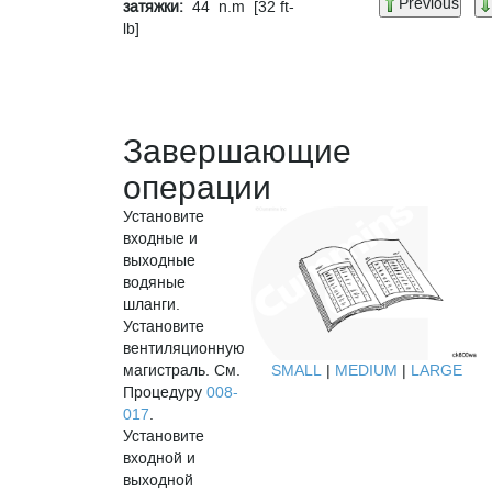
Previous
затяжки:
44 n.m [32 ft-
lb]
Завершающие
операции
Установите
входные и
выходные
водяные
шланги.
Установите
вентиляционную
магистраль. См.
SMALL
|
MEDIUM
|
LARGE
Процедуру
008-
017
.
Установите
входной и
выходной