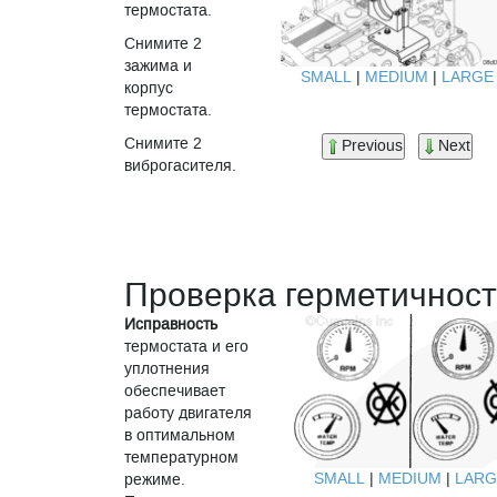
термостата.
Снимите 2
зажима и
SMALL
|
MEDIUM
|
LARGE
корпус
термостата.
Снимите 2
Previous
Next
виброгасителя.
Проверка герметичнос
Исправность
термостата и его
уплотнения
обеспечивает
работу двигателя
в оптимальном
температурном
SMALL
|
MEDIUM
|
LARG
режиме.