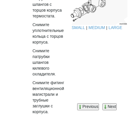
шлангов с
торцов корпуса
термостата.
Снимите
SMALL
|
MEDIUM
|
LARGE
уплотнительные
кольца с торцов
корпуса.
Снимите
патрубки
шлангов
килевого
охладителя.
Снимите фитинг
вентиляционной
магистрали и
трубные
заглушки с
Previous
Next
корпуса.