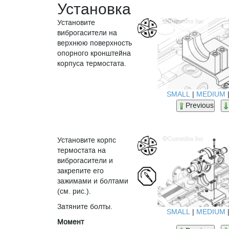
Установка
Установите
виброгасители на
верхнюю поверхность
опорного кронштейна
корпуса термостата.
SMALL
|
MEDIUM
Previous
Установите корпс
термостата на
виброгасители и
закрепите его
зажимами и болтами
(см. рис.).
Затяните болты.
SMALL
|
MEDIUM
Момент