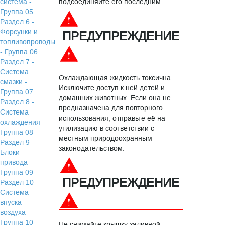
система -
подсоединяйте его последним.
Группа 05
Раздел 6 -
Форсунки и
ПРЕДУПРЕЖДЕНИЕ
топливопроводы
- Группа 06
Раздел 7 -
Система
Охлаждающая жидкость токсична.
смазки -
Исключите доступ к ней детей и
Группа 07
домашних животных. Если она не
Раздел 8 -
предназначена для повторного
Система
использования, отправьте её на
охлаждения -
утилизацию в соответствии с
Группа 08
местным природоохранным
Раздел 9 -
законодательством.
Блоки
привода -
Группа 09
ПРЕДУПРЕЖДЕНИЕ
Раздел 10 -
Система
впуска
воздуха -
Группа 10
Не снимайте крышку заливной