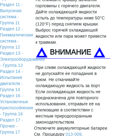
Раздел 11 -
горловины с горячего двигателя.
Выпускная
Дайте охлаждающей жидкости
система -
остыть до температуры ниже 50°C
Группа 11
(120°F) перед снятием крышки.
Раздел 12 -
Выброс горячей охлаждающей
Пневматическая
жидкости или пара может привести
система -
к травмам.
Группа 12
ВНИМАНИЕ
Раздел 13 -
Электрооборудование
- Группа 13
При сливе охлаждающей жидкости
Раздел 14 -
не допускайте ее попадания в
Испытания
трюм. Не откачивайте
двигателя -
охлаждающую жидкость за борт.
Группа 14
Если охлаждающая жидкость не
Раздел 16 -
предназначена для повторного
Установочные
использования, отправьте её на
приспособления
утилизацию в соответствии с
- Группа 16
местным природоохранным
Раздел 17 -
законодательством.
Прочее -
Отключите аккумуляторные батареи.
Группа 17
См. Процедуру
013-009
.