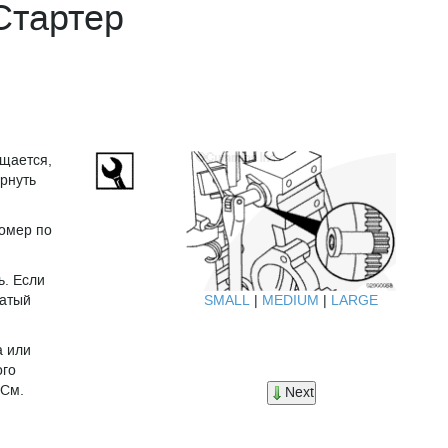
Стартер
щается,
рнуть
номер по
ь. Если
SMALL
|
MEDIUM
|
LARGE
чатый
а или
ого
 См.
Next