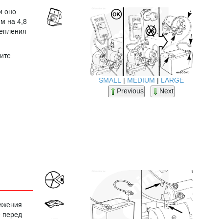
и оно
м на 4,8
репления
ите
SMALL
|
MEDIUM
|
LARGE
Previous
Next
нижения
е перед