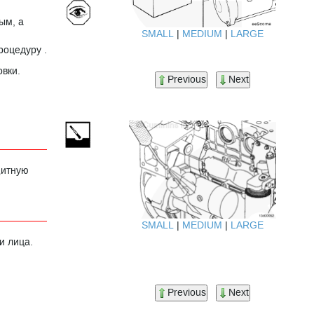
ым, а
SMALL
|
MEDIUM
|
LARGE
роцедуру .
овки.
Previous
Next
щитную
SMALL
|
MEDIUM
|
LARGE
и лица.
Previous
Next