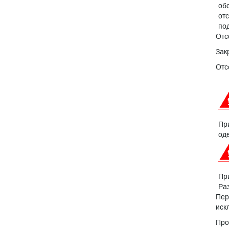
об
от
по
Отс
Зак
Отс
Пр
од
Пр
Ра
Пер
иск
Про