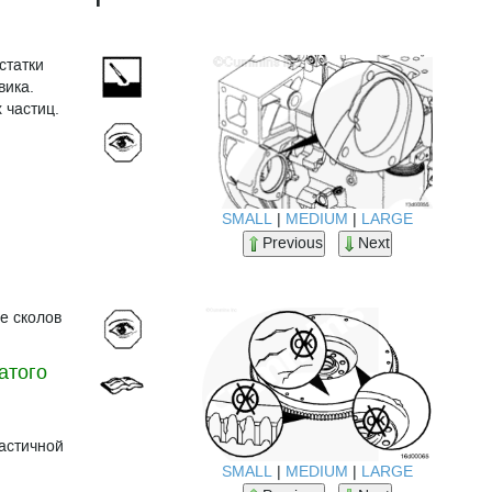
статки
вика.
 частиц.
SMALL
|
MEDIUM
|
LARGE
Previous
Next
е сколов
атого
и
ластичной
SMALL
|
MEDIUM
|
LARGE