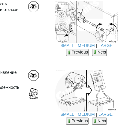
вать
и отказов
SMALL
|
MEDIUM
|
LARGE
Previous
Next
тивление
адежность
SMALL
|
MEDIUM
|
LARGE
Previous
Next