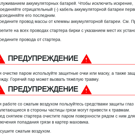
служиванием аккумуляторных батарей. Чтобы исключить искрение,
соединяйте отрицательный (-) кабель аккумуляторной батареи перв
дсоединяйте его последним.
оедините провод массы от клеммы аккумуляторной батареи. См. П
репите на всех проводах стартера бирки с указанием мест их устан
оедините провода от стартера.
ПРЕДУПРЕЖДЕНИЕ
и очистке паром используйте защитные очки или маску, а также за
ежду. Горячий пар может вызвать тяжёлую травму.
ПРЕДУПРЕЖДЕНИЕ
и работе со сжатым воздухом пользуйтесь средствами защиты глаз 
злетающиеся в стороны частицы грязи могут привести к травмам.
ед снятием стартера очистите паром поверхности рядом с ним для
лючения попадания грязи в картер маховика.
сушите сжатым воздухом.