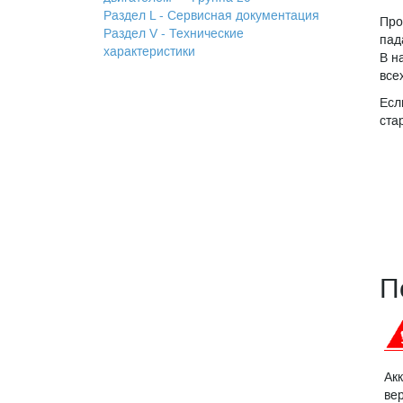
Раздел L - Сервисная документация
Про
Раздел V - Технические
пад
характеристики
В н
все
Есл
ста
П
Ак
ве