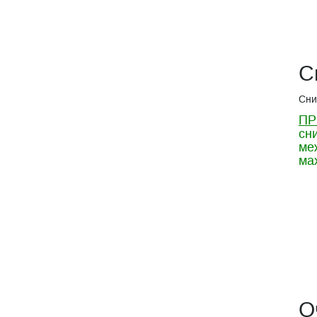
С
Сни
ПР
сн
ме
ма
О