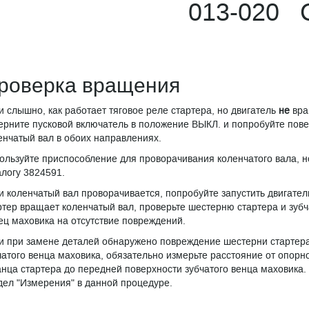
013-020 
роверка вращения
и слышно, как работает тяговое реле стартера, но двигатель
не
вра
ерните пусковой включатель в положение ВЫКЛ. и попробуйте пове
енчатый вал в обоих направлениях.
ользуйте приспособление для проворачивания коленчатого вала, 
алогу 3824591.
и коленчатый вал проворачивается, попробуйте запустить двигател
ртер вращает коленчатый вал, проверьте шестерню стартера и зуб
ец маховика на отсутствие повреждений.
и при замене деталей обнаружено повреждение шестерни стартер
чатого венца маховика, обязательно измерьте расстояние от опорн
нца стартера до передней поверхности зубчатого венца маховика.
дел "Измерения" в данной процедуре.