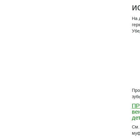
и
На 
гер
Убе
Про
зуб
ПР
ве
де
См.
муф