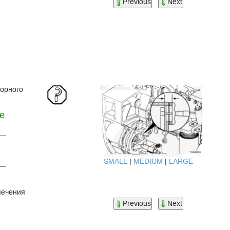
Previous
Next
порного
е
SMALL
|
MEDIUM
|
LARGE
печения
Previous
Next