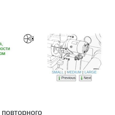
а,
ности
ром
SMALL
|
MEDIUM
|
LARGE
Previous
Next
 повторного