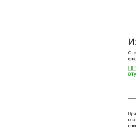
И
С п
фла
ПР
вт
При
соо
пов