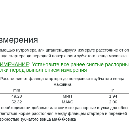
змерения
омощью нутромера или штангенциркуля измерьте расстояние от о
нца стартера до передней поверхности зубчатого венца маховика.
ИМЕЧАНИЕ
: Установите все ранее снятые распорны
улки перед выполнением измерения
Расстояние от фланца стартера до поверхности зубчатого венца
маховика
mm
in
49.28
МИН
1.94
52.32
МАКС
2.06
 необходимости добавьте или снимите распорные втулки для обес
тветствия норме расстояния между фланцем стартера и передней
ерхностью зубчатого венца ма��овика