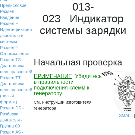
013-
Предисловие
Раздел i -
023 Индикатор
Введение
Раздел Е -
системы зарядки
Идентификация
двигателя и
системы
Раздел F -
Ознакомление
Начальная проверка
Раздел TS -
Диагностика
неисправностей
ПРИМЕЧАНИЕ
: Убедитесь
Раздел TТ.
в правильности
Диагностика
подключения клемм к
неисправностей
генератору.
(новый
формат)
См. инструкции изготовителя
Раздел DS -
генератора.
Разборка
SMALL
двигателя -
Группа 00
Раздел АS -