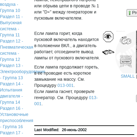
воздуха -
или обрыва цепи в проводе № 1
Группа 10
или "D+" между генератором и
Pr
Раздел 11 -
пусковым включателем.
Выпускная
система -
Если лампа горит, когда
Группа 11
пусковой включатель находится
Раздел 12 -
в положении ВКЛ., а двигатель
Пневматическая
работает, отсоедините вывод
система -
лампы от пускового включателя.
Группа 12
Раздел 13 -
Если лампа продолжает гореть,
Электрооборудование
в ее проводке есть короткое
SMALL
- Группа 13
замыкание на массу. См.
Раздел 14 -
Процедуру
013-001
.
Испытания
Если лампа гаснет, проверьте
двигателя -
генератор. См. Процедуру
013-
Группа 14
001
.
Раздел 16 -
Установочные
приспособления
- Группа 16
Last Modified: 26-июнь-2002
Раздел 17 -