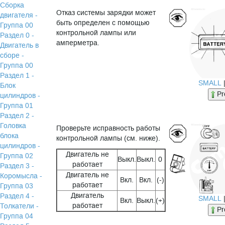
Сборка
Отказ системы зарядки может
двигателя -
быть определен с помощью
Группа 00
контрольной лампы или
Раздел 0 -
амперметра.
Двигатель в
сборе -
Группа 00
Раздел 1 -
SMALL
Блок
Pr
цилиндров -
Группа 01
Раздел 2 -
Головка
Проверьте исправность работы
блока
контрольной лампы (см. ниже).
цилиндров -
Двигатель не
Группа 02
Выкл.
Выкл.
0
работает
Раздел 3 -
Двигатель не
Коромысла -
Вкл.
Вкл.
(-)
работает
Группа 03
Двигатель
Раздел 4 -
SMALL
Вкл.
Выкл.
(+)
работает
Толкатели -
Pr
Группа 04