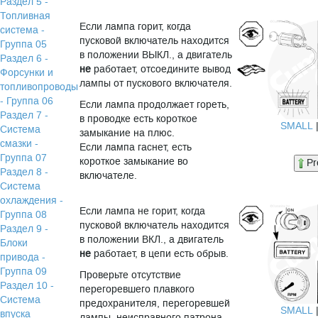
Раздел 5 -
Топливная
Если лампа горит, когда
система -
пусковой включатель находится
Группа 05
в положении ВЫКЛ., а двигатель
Раздел 6 -
не
работает, отсоедините вывод
Форсунки и
лампы от пускового включателя.
топливопроводы
- Группа 06
Если лампа продолжает гореть,
Раздел 7 -
в проводке есть короткое
SMALL
Система
замыкание на плюс.
смазки -
Если лампа гаснет, есть
Группа 07
короткое замыкание во
Pr
Раздел 8 -
включателе.
Система
охлаждения -
Если лампа не горит, когда
Группа 08
пусковой включатель находится
Раздел 9 -
в положении ВКЛ., а двигатель
Блоки
не
работает, в цепи есть обрыв.
привода -
Группа 09
Проверьте отсутствие
Раздел 10 -
перегоревшего плавкого
Система
предохранителя, перегоревшей
SMALL
впуска
лампы, неисправного патрона