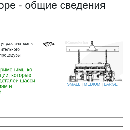
оре - общие сведения
ут различаться в
нительного
 процедуры
применимы ко
ции, которые
 деталей шасси
SMALL
|
MEDIUM
|
LARGE
иям и
е