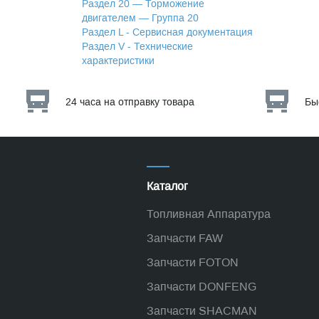
Раздел 20 — Торможение
двигателем — Группа 20
Раздел L - Сервисная документация
Раздел V - Технические
характеристики
24 часа на отправку товара
Бы
Каталог
Топливная Аппаратура
Запчасти FAW
Запчасти FOTON
Запчасти DONFENG
Запчасти SHACMAN