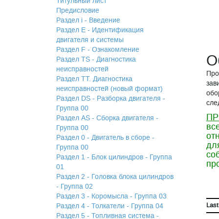
Титульный лист
Предисловие
Раздел i - Введение
Раздел Е - Идентификация
двигателя и системы
Раздел F - Ознакомление
О
Раздел TS - Диагностика
неисправностей
Про
Раздел TТ. Диагностика
зав
неисправностей (новый формат)
обо
Раздел DS - Разборка двигателя -
сле
Группа 00
ПР
Раздел АS - Сборка двигателя -
вс
Группа 00
от
Раздел 0 - Двигатель в сборе -
дл
Группа 00
со
Раздел 1 - Блок цилиндров - Группа
пр
01
Раздел 2 - Головка блока цилиндров
- Группа 02
Раздел 3 - Коромысла - Группа 03
Раздел 4 - Толкатели - Группа 04
Last
Раздел 5 - Топливная система -