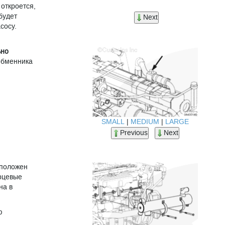
 откроется,
будет
Next
сосу.
ьно
обменника
SMALL
|
MEDIUM
|
LARGE
Previous
Next
сположен
орцевые
на в
ю