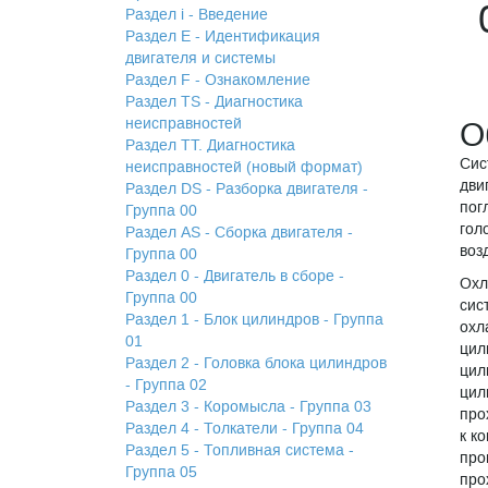
Раздел i - Введение
Раздел Е - Идентификация
двигателя и системы
Раздел F - Ознакомление
Раздел TS - Диагностика
неисправностей
О
Раздел TТ. Диагностика
Сис
неисправностей (новый формат)
дви
Раздел DS - Разборка двигателя -
пог
Группа 00
гол
Раздел АS - Сборка двигателя -
воз
Группа 00
Раздел 0 - Двигатель в сборе -
Охл
Группа 00
сис
Раздел 1 - Блок цилиндров - Группа
охл
01
цил
Раздел 2 - Головка блока цилиндров
цил
- Группа 02
цил
Раздел 3 - Коромысла - Группа 03
про
Раздел 4 - Толкатели - Группа 04
к к
Раздел 5 - Топливная система -
про
Группа 05
про