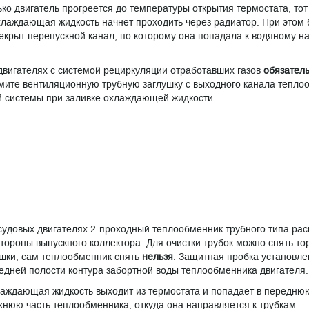
ько двигатель прогреется до температуры открытия термостата, тот
хлаждающая жидкость начнет проходить через радиатор. При этом 
екрыт перепускной канал, по которому она попадала к водяному на
двигателях с системой рециркуляции отработавших газов
обязател
мите вентиляционную трубную заглушку с выходного канала тепло
й системы при заливке охлаждающей жидкости.
судовых двигателях 2-проходный теплообменник трубного типа ра
стороны выпускного коллектора. Для очистки трубок можно снять т
шки, сам теплообменник снять
нельзя
. Защитная пробка установле
едней полости контура забортной воды теплообменника двигателя.
аждающая жидкость выходит из термостата и попадает в передню
хнюю часть теплообменника, откуда она направляется к трубкам