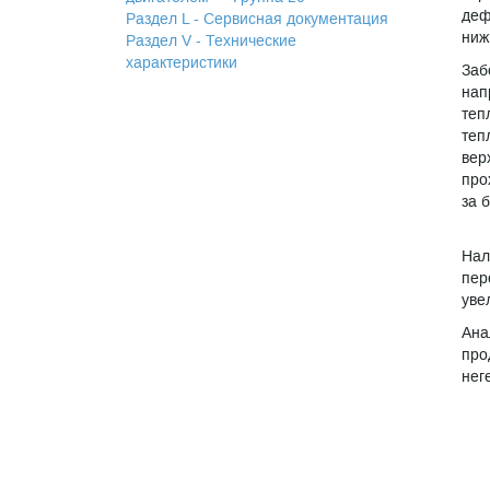
деф
Раздел L - Сервисная документация
ниж
Раздел V - Технические
характеристики
Заб
нап
теп
теп
вер
про
за б
Нал
пер
уве
Ана
про
нег