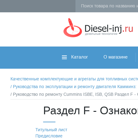
Каталог
О магазине
Качественные комплектующие и агрегаты для топливных систем 
/
Руководства по эксплуатации и ремонту двигателя Камминз
/ Руководство по ремонту Cummins ISBE, ISB, QSB Раздел F 
Раздел F - Ознак
Титульный лист
Предисловие