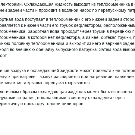
лекторами. Охлаждающая жидкость выходит из теплообменника в 
ней задней части и проходит в водяной насос по перепускному пат
ортная вода поступает в теплообменник с его нижней задней сторо
равляется к нижней части его трубок дефлектором, расположенным
лообменника. Забортная вода проходит через трубки в переднюю п
лообменника, в которой нет дефлектора, а из нее, обтекая трубки, 
хнюю половину теплообменника и выходит из него в верхней задней
ходя во внешнюю обечайку выпускного патрубка. Затем вода выбр
орт.
ичие воздуха в охлаждающей жидкости может привести к ее потере
епуск при нагреве - воздух расширяется при нагревании, давление
личивается, и крышка перепуска открывается.
логичным образом охлаждающая жидкость может быть вытеснена
дуктами сгорания, попадающими в систему охлаждения через
ерметичную прокладку головки цилиндров.