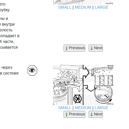
его
SMALL
|
MEDIUM
|
LARGE
рубку.
ны и
 внутри
олость
попадает в
 части,
асывается
Previous
Next
 через
 в системе
SMALL
|
MEDIUM
|
LARGE
Previous
Next