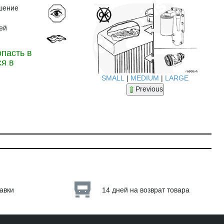
ушение
ей
пасть в
я в
SMALL
|
MEDIUM
|
LARGE
Previous
тавки
14 дней на возврат товара