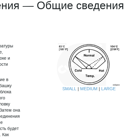
ения — Общие сведения
ратуры
е,
оке и
ости
ие в
убашку
SMALL
|
MEDIUM
|
LARGE
 блока
ого
ловку
 Затем она
оединения
не
сть будет
. Как