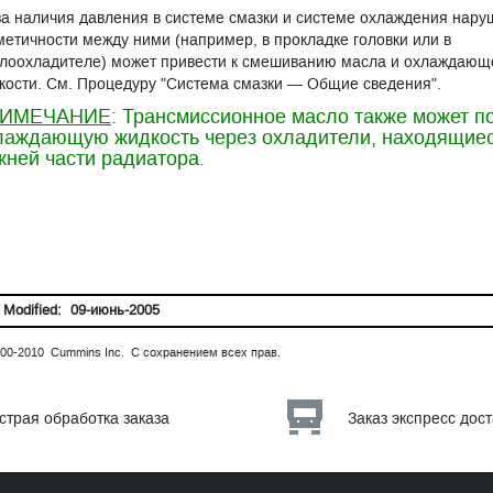
за наличия давления в системе смазки и системе охлаждения нар
метичности между ними (например, в прокладке головки или в
лоохладителе) может привести к смешиванию масла и охлаждающ
кости. См. Процедуру "Система смазки — Общие сведения".
ИМЕЧАНИЕ
: Трансмиссионное масло также может по
лаждающую жидкость через охладители, находящиес
жней части радиатора.
 Modified: 09-июнь-2005
00-2010 Cummins Inc. С сохранением всех прав.
страя обработка заказа
Заказ экспресс дос