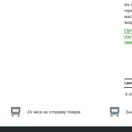
Из-
гер
мас
жид
ПР
ох
ни
Last
© 20
24 часа на отправку товара
Бы