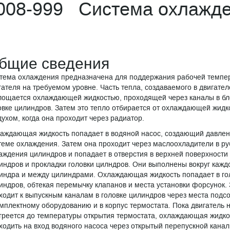
008-999 Система охлажд
бщие сведения
тема охлаждения предназначена для поддержания рабочей темпе
гателя на требуемом уровне. Часть тепла, создаваемого в двигател
лощается охлаждающей жидкостью, проходящей через каналы в бл
овке цилиндров. Затем это тепло отбирается от охлаждающей жидк
духом, когда она проходит через радиатор.
аждающая жидкость попадает в водяной насос, создающий давлен
теме охлаждения. Затем она проходит через маслоохладители в р
аждения цилиндров и попадает в отверстия в верхней поверхности
индров и прокладки головки цилндров. Они выполнены вокруг кажд
индра и между цилиндрами. Охлаждающая жидкость попадает в го
индров, обтекая перемычку клапанов и места установки форсунок.
ходит к выпускным каналам в головке цилиндров через места подс
омплектному оборудованию и в корпус термостата. Пока двигатель 
греется до температуры открытия термостата, охлаждающая жидко
ходить на вход водяного насоса через открытый перепускной канал