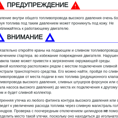
ПРЕДУПРЕЖДЕНИЕ
вление внутри общего топливопровода высокого давления очень б
руя топлива под таким давлением может проникнуть под кожу. Не
иближайтесь к работающему двигателю.
ВНИМАНИЕ
язательно откройте краны на подающем и сливном топливопровод
лючением стартера. во избежание повреждения двигателя. Нарушен
авила также может привести к загрязнению окружающей среды.
вной коллектор расположен рядом с местом подключения сливной
истрали транспортного средства. Его можно найти, пройдя по сли
ливопроводам от места подачи в них топлива (редукционного клап
ливопровода высокого давления, сливных штуцеров форсунок или 
ала насоса высокого давления) до места их подключения к другому
ом и будет сливной коллектор.
тренняя утечка из любого фитинга контура высокого давления или
ведет к увеличению расхода топлива через сливную магистраль гол
индров. Проверка с поочередным отключением цилиндров
не
помо
еделить место такой утечки, поскольку оно находиться до игольчат