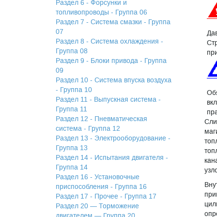
Раздел 6 - Форсунки и
топливопроводы - Группа 06
Раздел 7 - Система смазки - Группа
07
Да
Раздел 8 - Система охлаждения -
Ст
Группа 08
пр
Раздел 9 - Блоки привода - Группа
09
Раздел 10 - Система впуска воздуха
- Группа 10
Об
Раздел 11 - Выпускная система -
вк
Группа 11
пр
Раздел 12 - Пневматическая
Сли
система - Группа 12
маг
Раздел 13 - Электрооборудование -
топ
Группа 13
топ
Раздел 14 - Испытания двигателя -
кан
Группа 14
узл
Раздел 16 - Установочные
Вну
приспособления - Группа 16
при
Раздел 17 - Прочее - Группа 17
цил
Раздел 20 — Торможение
опр
двигателем — Группа 20