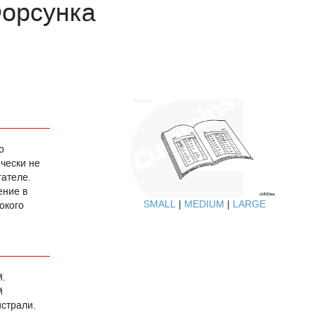
орсунка
о
чески не
ателе.
ение в
SMALL
|
MEDIUM
|
LARGE
окого
й.
й
истрали.