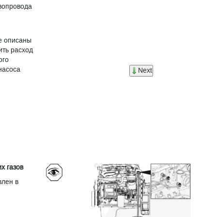
ивопровода
е описаны
ить расход
ого
насоса
Next
х газов
влен в