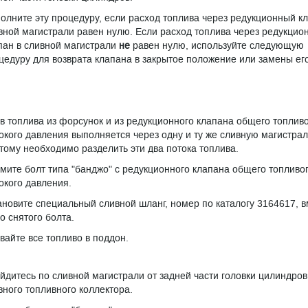
олните эту процедуру, если расход топлива через редукционный кл
вной магистрали равен нулю. Если расход топлива через редукцио
пан в сливной магистрали
не
равен нулю, используйте следующую
цедуру для возврата клапана в закрытое положение или замены его
в топлива из форсунок и из редукционного клапана общего топлив
окого давления выполняется через одну и ту же сливную магистрал
тому необходимо разделить эти два потока топлива.
мите болт типа "банджо" с редукционного клапана общего топливо
окого давления.
ановите специальный сливной шланг, номер по каталогу 3164617, в
го снятого болта.
вайте все топливо в поддон.
йдитесь по сливной магистрали от задней части головки цилиндров
вного топливного коллектора.