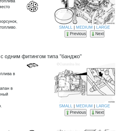
 топлива
место
форсунок,
SMALL
|
MEDIUM
|
LARGE
топливо.
Previous
Next
с одним фитингом типа "банджо"
оплива в
апан в
нный
SMALL
|
MEDIUM
|
LARGE
.
Previous
Next