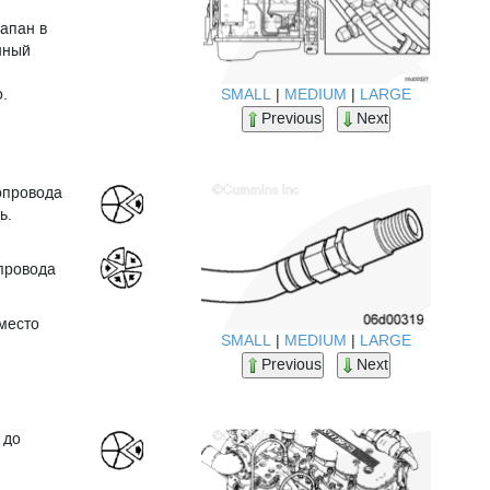
апан в
нный
SMALL
|
MEDIUM
|
LARGE
.
Previous
Next
опровода
ь.
провода
место
SMALL
|
MEDIUM
|
LARGE
Previous
Next
 до