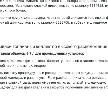
мите болт типа "банджо" со сливного коллектора со стороны слива
форсунок. Установите сливной шланг, номер по каталогу 3164618, в
го снятого болта.
естите другой конец шланга, через который сливается топливо из 
ерный цилиндр, номер по каталогу 3823705, и соберите сливаемое 
ивной топливный коллектор высокого расположения 
гатели объемом 6,7 л для промышленных установок
этих двигателях фитинг типа "банджо" установлен в канале слива т
ней части головки цилиндров.
олните эту процедуру, если расход топлива через редукционный кл
вной магистрали равен нулю. Если расход топлива через редукцио
пан в сливной магистрали
не
равен нулю, используйте следующую
цедуру для возврата клапана в закрытое положение или замены его