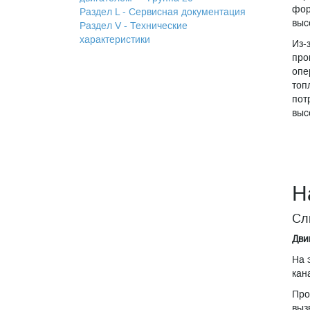
фор
Раздел L - Сервисная документация
выс
Раздел V - Технические
характеристики
Из-
про
опе
топ
пот
выс
Н
Сл
Дви
На 
кан
Про
выз