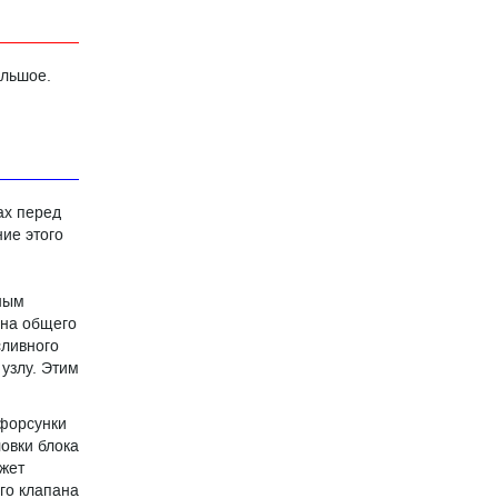
ольшое.
ах перед
ие этого
вным
ана общего
сливного
 узлу. Этим
 форсунки
овки блока
жет
ого клапана