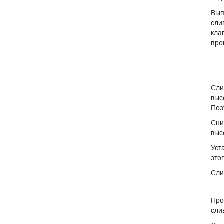
Вып
сли
кла
про
Сли
выс
Поэ
Сни
выс
Уст
это
Сли
Про
сли