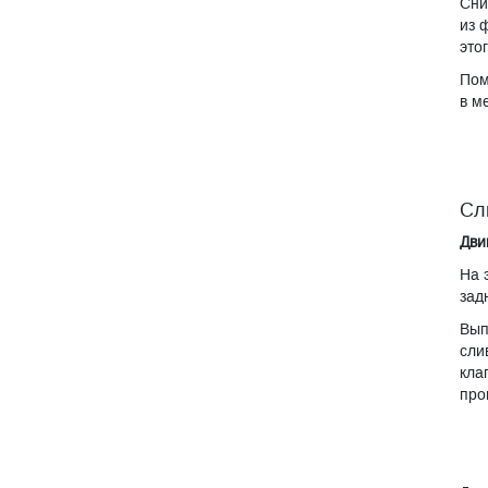
Сни
из 
это
Пом
в м
Сл
Дви
На 
зад
Вып
сли
кла
про