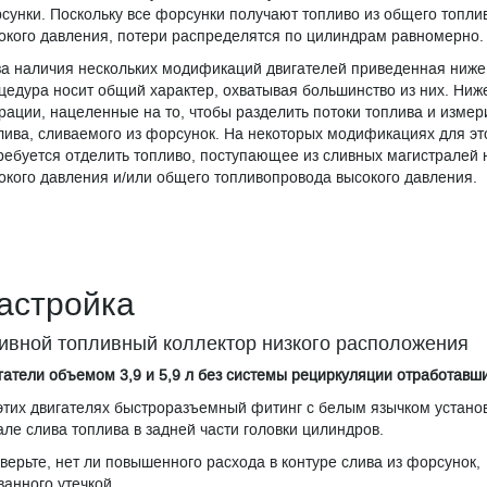
сунки. Поскольку все форсунки получают топливо из общего топл
окого давления, потери распределятся по цилиндрам равномерно.
за наличия нескольких модификаций двигателей приведенная ниже
цедура носит общий характер, охватывая большинство из них. Ниж
рации, нацеленные на то, чтобы разделить потоки топлива и измер
лива, сливаемого из форсунок. На некоторых модификациях для эт
ребуется отделить топливо, поступающее из сливных магистралей 
окого давления и/или общего топливопровода высокого давления.
астройка
ивной топливный коллектор низкого расположения
гатели объемом 3,9 и 5,9 л без системы рециркуляции отработавши
этих двигателях быстроразъемный фитинг с белым язычком устано
але слива топлива в задней части головки цилиндров.
верьте, нет ли повышенного расхода в контуре слива из форсунок,
ванного утечкой.