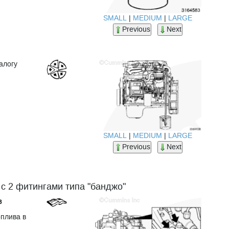
SMALL
|
MEDIUM
|
LARGE
Previous
Next
алогу
SMALL
|
MEDIUM
|
LARGE
Previous
Next
с 2 фитингами типа "банджо"
в
оплива в