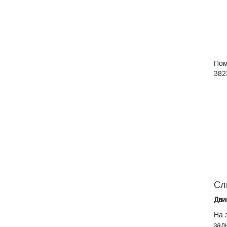
Пом
382
Сл
Дви
На 
зад