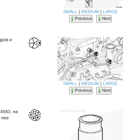
SMALL
|
MEDIUM
|
LARGE
Previous
Next
дров и
SMALL
|
MEDIUM
|
LARGE
Previous
Next
4583, на
 нее