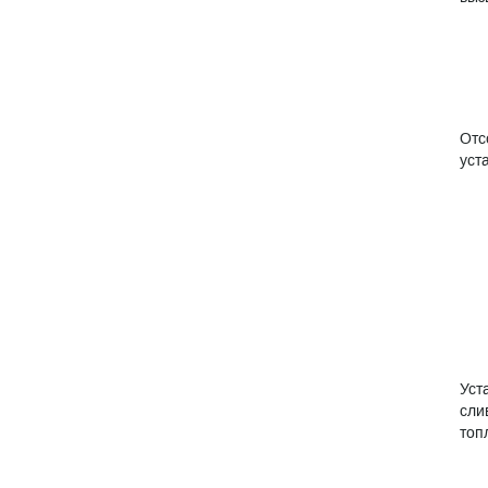
Отс
уст
Уст
сли
топ