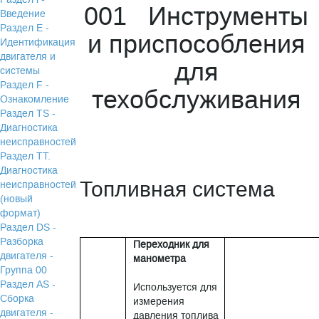
001 Инструменты
Введение
Раздел Е -
и приспособления
Идентификация
двигателя и
для
системы
Раздел F -
техобслуживания
Ознакомление
Раздел TS -
Диагностика
неисправностей
Раздел TТ.
Диагностика
Топливная система
неисправностей
(новый
формат)
Раздел DS -
Разборка
Переходник для
двигателя -
манометра
Группа 00
Раздел АS -
Используется для
Сборка
измерения
двигателя -
давления топлива