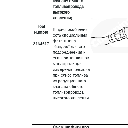
клапану общего
топливопровода
высокого
давления)
Tool
В приспособлении
Number
есть специальный
фитинг типа
3164617
"банджо" для его
подсоединения к
сливной топливной
магистрали для
измерения расхода
при сливе топлива
из редукционного
клапана общего
топливопровода
высокого давления.
Съемник фитингов