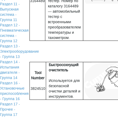
3164489
тестер. Номер по
Раздел 11 -
каталогу 3164489
Выпускная
— автомобильный
система -
тестер с
Группа 11
встроенными
Раздел 12 -
преобразователем
Пневматическая
температуры и
система -
тахометром.
Группа 12
Раздел 13 -
Электрооборудование
- Группа 13
Раздел 14 -
Быстросохнущий
Испытания
очиститель
двигателя -
Tool
Группа 14
Number
Используется для
Раздел 16 -
безопасной
Установочные
3824510
очистки деталей и
приспособления
инструментов.
- Группа 16
Раздел 17 -
Прочее -
Группа 17