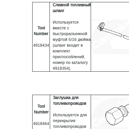
Сливной топливный
шланг
Используется
Tool
вместе с
Number
быстроразъемной
муфтой 5/16 дюйма
4918434
(шланг входит в
комплект
приспособлений,
номер по каталогу
4918354).
Заглушка для
топливопроводов
Tool
Number
Используется для
перекрытия
4918464
топливопроводов