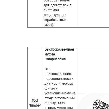
3376859 (только
для двигателей с
системой
рециркуляции
отработавших
газов).
Быстроразъемная
муфта
Compuchek®
Это
приспособление
подсоединятеся к
диагностическому
фитингу,
установленному на
входе в топливный
Tool
фильтр. Оно
Number
используется при