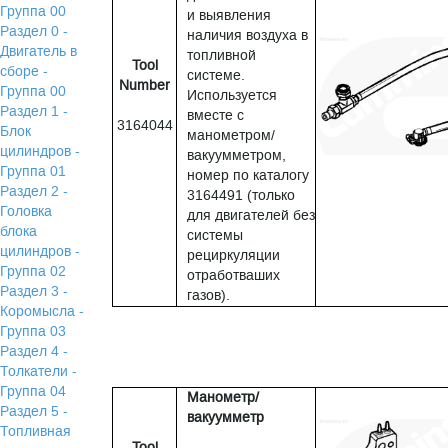
Группа 00
и выявления
Раздел 0 -
наличия воздуха в
Двигатель в
топливной
Tool
сборе -
системе.
Number
Группа 00
Используется
Раздел 1 -
вместе с
3164044
Блок
манометром/
цилиндров -
вакуумметром,
Группа 01
номер по каталогу
Раздел 2 -
3164491 (только
Головка
для двигателей без
блока
системы
цилиндров -
рециркуляции
Группа 02
отработваших
Раздел 3 -
газов).
Коромысла -
Группа 03
Раздел 4 -
Толкатели -
Группа 04
Манометр/
Раздел 5 -
вакуумметр
Топливная
Tool