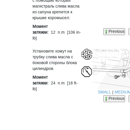
с помощью которых
магистраль слива масла
из сапуна крепится к
крышке коромысел.
Момент
Previous
затяжки:
12 n.m [106 in-
lb]
Установите хомут на
трубку слива масла с
боковой стороны блока
цилиндров.
Момент
затяжки:
24 n.m [18 ft-
lb]
SMALL
|
MEDIU
Previous