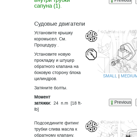
внутри трубки
Previous
сапуна (1).
Судовые двигатели
Установите крышку
коромысел. См.
Процедуру .
Установите новую
прокладку и штуцер
обратного клапана на
боковую сторону блока
SMALL
|
MEDIU
цилиндров.
Затяните болты.
Момент
Previous
затяжки:
24 n.m [18 ft-
lb]
Подсоедините фитинг
трубки слива масла к
обратному клапану.