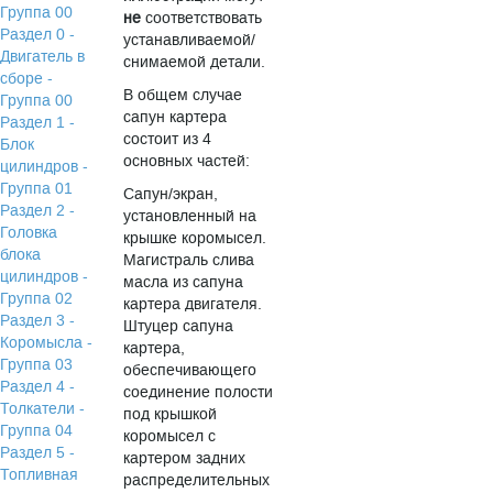
Группа 00
не
соответствовать
Раздел 0 -
устанавливаемой/
Двигатель в
снимаемой детали.
сборе -
В общем случае
Группа 00
сапун картера
Раздел 1 -
состоит из 4
Блок
основных частей:
цилиндров -
Группа 01
Сапун/экран,
Раздел 2 -
установленный на
Головка
крышке коромысел.
блока
Магистраль слива
цилиндров -
масла из сапуна
Группа 02
картера двигателя.
Раздел 3 -
Штуцер сапуна
Коромысла -
картера,
Группа 03
обеспечивающего
Раздел 4 -
соединение полости
Толкатели -
под крышкой
Группа 04
коромысел с
Раздел 5 -
картером задних
Топливная
распределительных