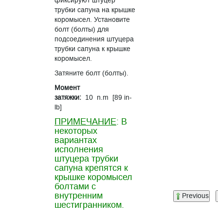
фиксируют штуцер
трубки сапуна на крышке
коромысел. Установите
болт (болты) для
подсоединения штуцера
трубки сапуна к крышке
коромысел.
Затяните болт (болты).
Момент
затяжки:
10 n.m [89 in-
lb]
ПРИМЕЧАНИЕ
: В
некоторых
вариантах
исполнения
штуцера трубки
сапуна крепятся к
крышке коромысел
болтами с
внутренним
Previous
шестигранником.