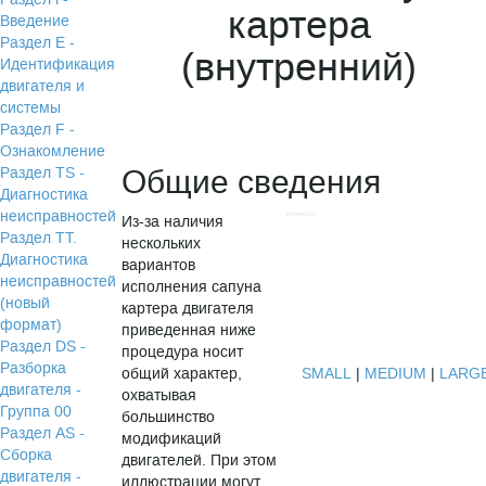
картера
Введение
Раздел Е -
(внутренний)
Идентификация
двигателя и
системы
Раздел F -
Ознакомление
Общие сведения
Раздел TS -
Диагностика
неисправностей
Из-за наличия
Раздел TТ.
нескольких
Диагностика
вариантов
неисправностей
исполнения сапуна
(новый
картера двигателя
формат)
приведенная ниже
Раздел DS -
процедура носит
Разборка
общий характер,
SMALL
|
MEDIUM
|
LARG
двигателя -
охватывая
Группа 00
большинство
Раздел АS -
модификаций
Сборка
двигателей. При этом
двигателя -
иллюстрации могут