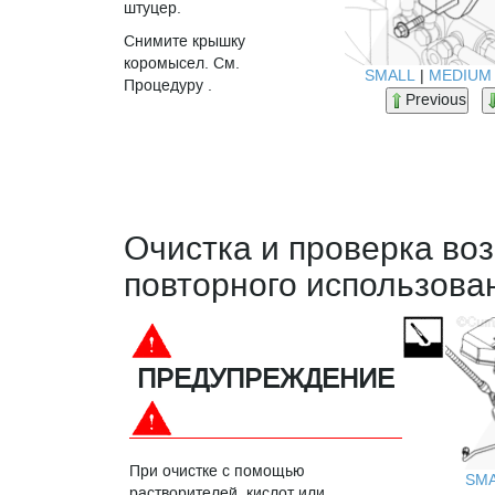
штуцер.
Снимите крышку
коромысел. См.
SMALL
|
MEDIUM
Процедуру .
Previous
Очистка и проверка во
повторного использова
ПРЕДУПРЕЖДЕНИЕ
При очистке с помощью
SM
растворителей, кислот или