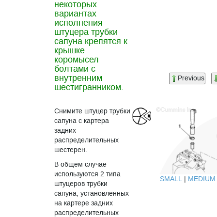
некоторых
вариантах
исполнения
штуцера трубки
сапуна крепятся к
крышке
коромысел
болтами с
внутренним
Previous
шестигранником.
Снимите штуцер трубки
сапуна с картера
задних
распределительных
шестерен.
В общем случае
используются 2 типа
SMALL
|
MEDIUM
штуцеров трубки
сапуна, установленных
на картере задних
распределительных