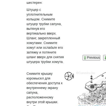
шестерен:
Штуцер с
уплотнительным
кольцом. Снимите
штуцер трубки сапуна,
вытянув его
вертикально вверх.
Шланг, закрепленный
хомутами. Снимите
хомут или ослабьте его
затяжку и потяните
шланг вверх для снятия
Previous
штуцера трубки хомута.
Снимите крышку
коромысел для
обеспечения доступа к
внутреннему экрану
сапуна,
расположенному
внутри этой крышки.