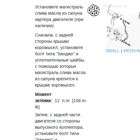
Установите магистраль
слива масла из сапуна
картера двигателя (при
наличии).
Сначала, с задней
стороны крышки
коромысел, установите
SMALL
|
MEDIU
болт типа "банджо" и
уплотнительные шайбы,
с помощью которых
магистраль слива масла
из сапуна крепится к
крышке коромысел.
Момент
затяжки:
12 n.m [106 in-
lb]
Затем, с задней части
двигателя со стороны
выпускного коллектора,
установите болт типа
"банджо" и