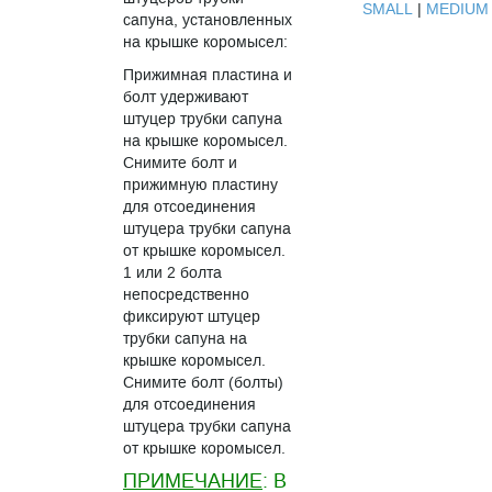
SMALL
|
MEDIUM
сапуна, установленных
на крышке коромысел:
Прижимная пластина и
болт удерживают
штуцер трубки сапуна
на крышке коромысел.
Снимите болт и
прижимную пластину
для отсоединения
штуцера трубки сапуна
от крышке коромысел.
1 или 2 болта
непосредственно
фиксируют штуцер
трубки сапуна на
крышке коромысел.
Снимите болт (болты)
для отсоединения
штуцера трубки сапуна
от крышке коромысел.
ПРИМЕЧАНИЕ
: В