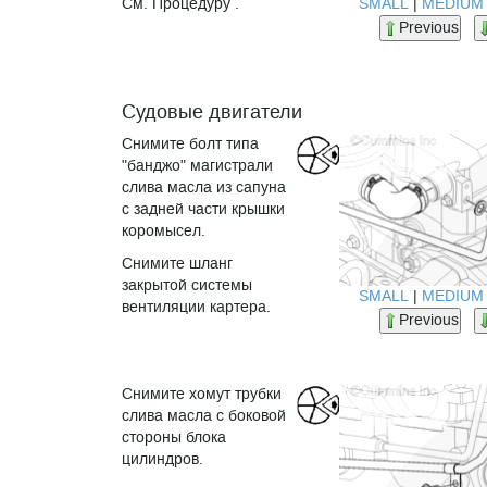
SMALL
|
MEDIUM
См. Процедуру .
Previous
Судовые двигатели
Снимите болт типа
"банджо" магистрали
слива масла из сапуна
с задней части крышки
коромысел.
Снимите шланг
закрытой системы
SMALL
|
MEDIUM
вентиляции картера.
Previous
Снимите хомут трубки
слива масла с боковой
стороны блока
цилиндров.