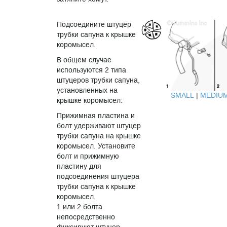
Подсоедините штуцер
трубки сапуна к крышке
коромысел.
В общем случае
используются 2 типа
штуцеров трубки сапуна,
установленных на
SMALL
|
MEDIU
крышке коромысел:
Прижимная пластина и
болт удерживают штуцер
трубки сапуна на крышке
коромысел. Установите
болт и прижимную
пластину для
подсоединения штуцера
трубки сапуна к крышке
коромысел.
1 или 2 болта
непосредственно