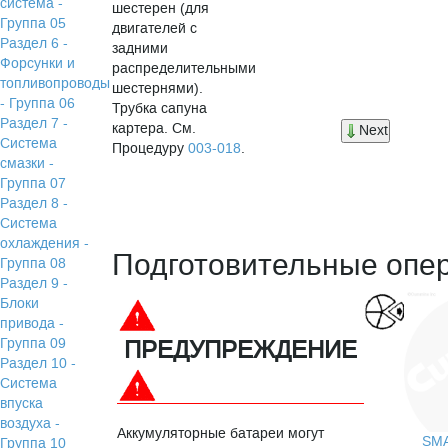
система -
шестерен (для
Группа 05
двигателей с
Раздел 6 -
задними
Форсунки и
распределительными
топливопроводы
шестернями).
- Группа 06
Трубка сапуна
Раздел 7 -
картера. См.
Next
Система
Процедуру
003-018
.
смазки -
Группа 07
Раздел 8 -
Система
охлаждения -
Подготовительные опе
Группа 08
Раздел 9 -
Блоки
привода -
Группа 09
ПРЕДУПРЕЖДЕНИЕ
Раздел 10 -
Система
впуска
воздуха -
Аккумуляторные батареи могут
SM
Группа 10