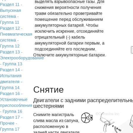
выделять взрывоопасные газы. Для
Раздел 11 -
снижения вероятности получения
Выпускная
травм обязательно проветривайте
система -
помещение перед обслуживанием
Группа 11
аккумуляторных батарей. Чтобы
Раздел 12 -
исключить искрение, отсоединяйте
Пневматическая
отрицательный (-) кабель
система -
аккумуляторной батареи первым, а
Группа 12
подсоединяйте его последним.
Раздел 13 -
Отключите аккумуляторные батареи.
Электрооборудование
- Группа 13
Раздел 14 -
Испытания
двигателя -
Снятие
Группа 14
Раздел 16 -
Установочные
Двигатели с задними распределительн
шестернями
приспособления
- Группа 16
Снимите магистраль
Раздел 17 -
слива масла из сапуна,
Прочее -
расположенную в
Группа 17
задней части двигателя