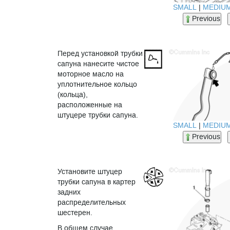
SMALL
|
MEDIU
Previous
Перед установкой трубки
сапуна нанесите чистое
моторное масло на
уплотнительное кольцо
(кольца),
расположенные на
штуцере трубки сапуна.
SMALL
|
MEDIU
Previous
Установите штуцер
трубки сапуна в картер
задних
распределительных
шестерен.
В общем случае