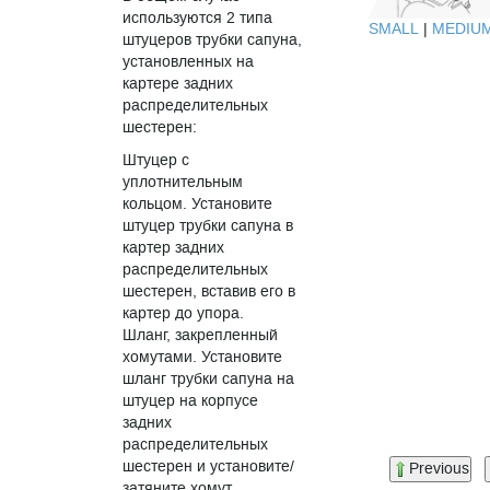
используются 2 типа
SMALL
|
MEDIU
штуцеров трубки сапуна,
установленных на
картере задних
распределительных
шестерен:
Штуцер с
уплотнительным
кольцом. Установите
штуцер трубки сапуна в
картер задних
распределительных
шестерен, вставив его в
картер до упора.
Шланг, закрепленный
хомутами. Установите
шланг трубки сапуна на
штуцер на корпусе
задних
распределительных
шестерен и установите/
Previous
затяните хомут.