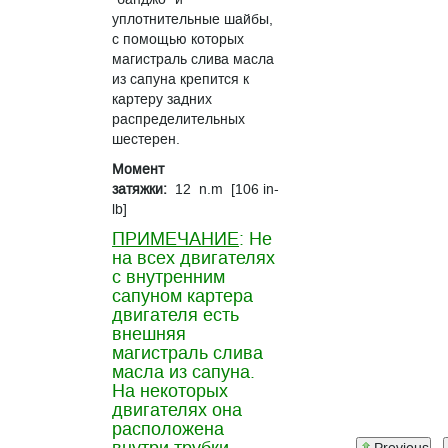
уплотнительные шайбы,
с помощью которых
магистраль слива масла
из сапуна крепится к
картеру задних
распределительных
шестерен.
Момент
затяжки:
12 n.m [106 in-
lb]
ПРИМЕЧАНИЕ
: Не
на всех двигателях
с внутренним
сапуном картера
двигателя есть
внешняя
магистраль слива
масла из сапуна.
На некоторых
двигателях она
расположена