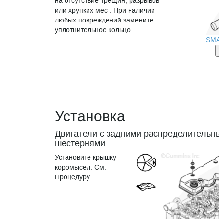
на отсутствие трещин, разрывов
или хрупких мест. При наличии
любых повреждений замените
уплотнительное кольцо.
SM
Установка
Двигатели с задними распределительн
шестернями
Установите крышку
коромысел. См.
Процедуру .