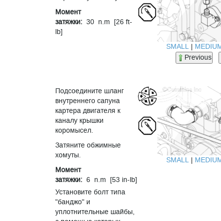
Момент
затяжки:
30 n.m [26 ft-
lb]
SMALL
|
MEDIU
Previous
Подсоедините шланг
внутреннего сапуна
картера двигателя к
каналу крышки
коромысел.
Затяните обжимные
хомуты.
SMALL
|
MEDIU
Момент
затяжки:
6 n.m [53 in-lb]
Установите болт типа
"банджо" и
уплотнительные шайбы,