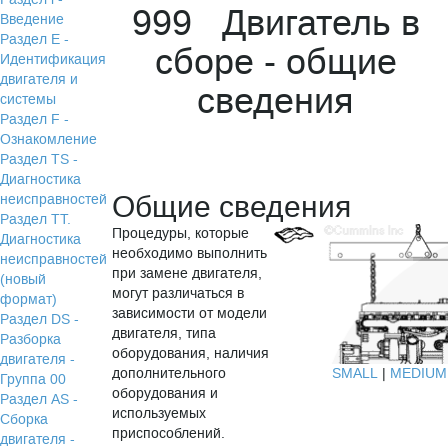
999 Двигатель в
Введение
Раздел Е -
сборе - общие
Идентификация
двигателя и
сведения
системы
Раздел F -
Ознакомление
Раздел TS -
Диагностика
Общие сведения
неисправностей
Раздел TТ.
Процедуры, которые
Диагностика
необходимо выполнить
неисправностей
при замене двигателя,
(новый
могут различаться в
формат)
зависимости от модели
Раздел DS -
двигателя, типа
Разборка
оборудования, наличия
двигателя -
SMALL
|
MEDIUM
дополнительного
Группа 00
оборудования и
Раздел АS -
используемых
Сборка
приспособлений.
двигателя -