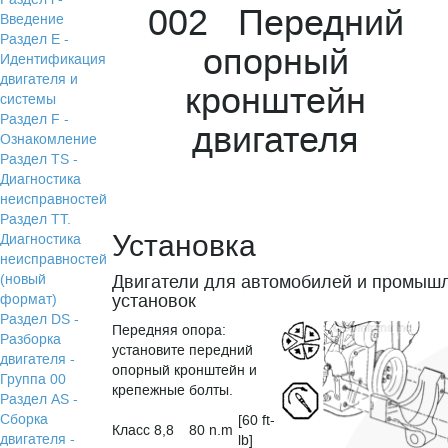
002 Передний
Введение
Раздел Е -
опорный
Идентификация
двигателя и
кронштейн
системы
Раздел F -
двигателя
Ознакомление
Раздел TS -
Диагностика
неисправностей
Раздел TТ.
Установка
Диагностика
неисправностей
(новый
Двигатели для автомобилей и промыш
установок
формат)
Раздел DS -
Передняя опора:
Разборка
установите передний
двигателя -
опорный кронштейн и
Группа 00
крепежные болты.
Раздел АS -
Сборка
[60 ft-
Класс 8,8
80 n.m
двигателя -
lb]