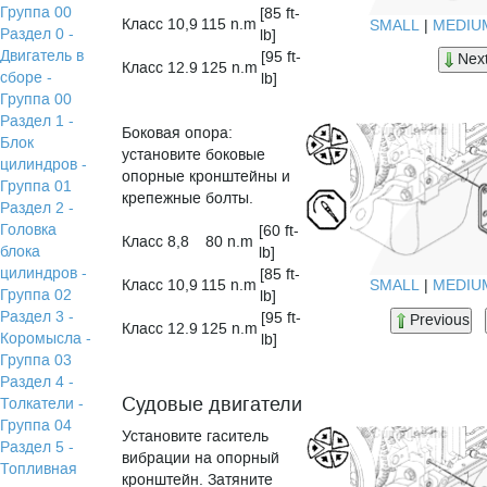
Группа 00
[85 ft-
Класс 10,9
115 n.m
SMALL
|
MEDIU
Раздел 0 -
lb]
Двигатель в
[95 ft-
Nex
Класс 12.9
125 n.m
сборе -
lb]
Группа 00
Раздел 1 -
Боковая опора:
Блок
установите боковые
цилиндров -
опорные кронштейны и
Группа 01
крепежные болты.
Раздел 2 -
Головка
[60 ft-
Класс 8,8
80 n.m
блока
lb]
цилиндров -
[85 ft-
SMALL
|
MEDIU
Класс 10,9
115 n.m
Группа 02
lb]
Раздел 3 -
[95 ft-
Previous
Класс 12.9
125 n.m
Коромысла -
lb]
Группа 03
Раздел 4 -
Судовые двигатели
Толкатели -
Группа 04
Установите гаситель
Раздел 5 -
вибрации на опорный
Топливная
кронштейн. Затяните