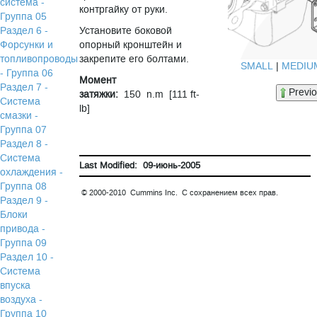
система -
контргайку от руки.
Группа 05
Раздел 6 -
Установите боковой
Форсунки и
опорный кронштейн и
топливопроводы
закрепите его болтами.
SMALL
|
MEDIU
- Группа 06
Момент
Раздел 7 -
Previ
затяжки:
150 n.m [111 ft-
Система
lb]
смазки -
Группа 07
Раздел 8 -
Система
Last Modified: 09-июнь-2005
охлаждения -
Группа 08
© 2000-2010 Cummins Inc. С сохранением всех прав.
Раздел 9 -
Блоки
привода -
Группа 09
Раздел 10 -
Система
впуска
воздуха -
Группа 10