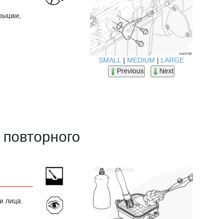
рышки,
SMALL
|
MEDIUM
|
LARGE
Previous
Next
 повторного
и лица.