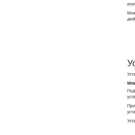
иск
Мож
дюй
У
Уст
Мом
Под
уст
Про
уст
Уст