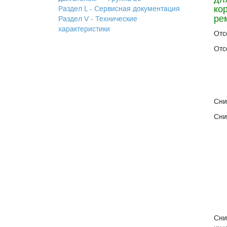
ко
Раздел L - Сервисная документация
ре
Раздел V - Технические
характеристики
Отс
Отс
Сни
Сни
Сни