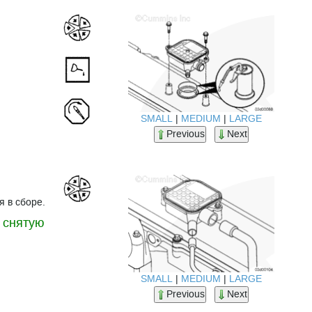
SMALL
|
MEDIUM
|
LARGE
Previous
Next
я в сборе.
 снятую
SMALL
|
MEDIUM
|
LARGE
Previous
Next