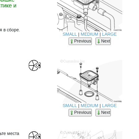
тике и
я в сборе.
SMALL
|
MEDIUM
|
LARGE
Previous
Next
SMALL
|
MEDIUM
|
LARGE
Previous
Next
ьте места