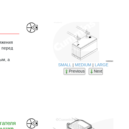
нижения
е перед
ым, а
SMALL
|
MEDIUM
|
LARGE
Previous
Next
игателя
крышке