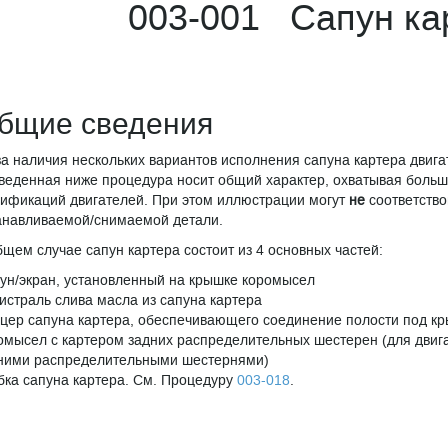
003-001 Сапун ка
бщие сведения
за наличия нескольких вариантов исполнения сапуна картера двига
веденная ниже процедура носит общий характер, охватывая больш
ификаций двигателей. При этом иллюстрации могут
не
соответство
анавливаемой/снимаемой детали.
бщем случае сапун картера состоит из 4 основных частей:
ун/экран, установленный на крышке коромысел
истраль слива масла из сапуна картера
цер сапуна картера, обеспечивающего соединение полости под к
омысел с картером задних распределительных шестерен (для двиг
ними распределительными шестернями)
бка сапуна картера. См. Процедуру
003-018
.