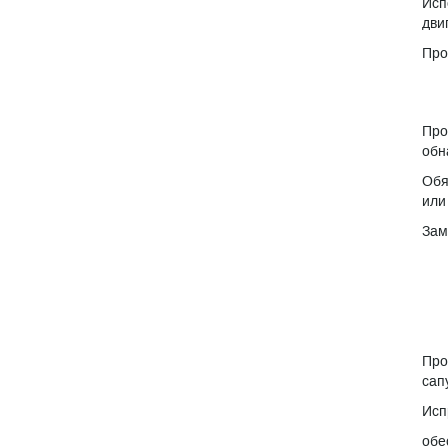
Исп
дви
Про
Про
обн
Обя
или
Зам
Про
сап
Исп
обе