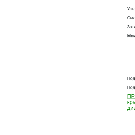
Уст
Сма
Зат
Мом
Под
Под
ПР
кр
ди