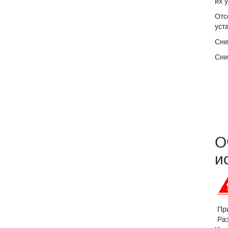
их 
Отс
уст
Сни
Сни
О
и
Пр
Ра