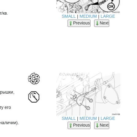
/кв.
SMALL
|
MEDIUM
|
LARGE
Previous
Next
крышки,
ту его
SMALL
|
MEDIUM
|
LARGE
наличии).
Previous
Next