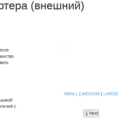
ртера (внешний)
теля
инство
вать
SMALL
|
MEDIUM
|
LARGE
рышкой
ателей с
Next