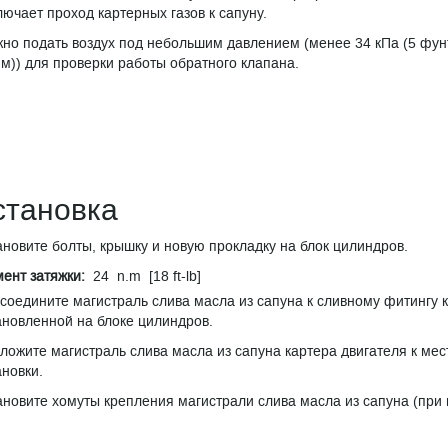
лючает проход картерных газов к сапуну.
но подать воздух под небольшим давлением (менее 34 кПа (5 фунт
м)) для проверки работы обратного клапана.
становка
ановите болты, крышку и новую прокладку на блок цилиндров.
ент затяжки:
24 n.m [18 ft-lb]
соедините магистраль слива масла из сапуна к сливному фитингу 
ановленной на блоке цилиндров.
ложите магистраль слива масла из сапуна картера двигателя к мес
ановки.
ановите хомуты крепления магистрали слива масла из сапуна (при 