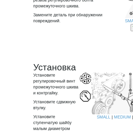
резьба регулировочного болта
промежуточного шкива.
Замените деталь при обнаружении
SM
повреждений.
Установка
Установите
регулировочный винт
промежуточного шкива
и контргайку.
Установите сдвижную
втулку.
Установите
SMALL
|
MEDIUM
ступенчатую шайбу
малым диаметром