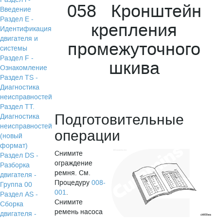
058 Кронштейн
Введение
Раздел Е -
крепления
Идентификация
двигателя и
промежуточного
системы
Раздел F -
шкива
Ознакомление
Раздел TS -
Диагностика
неисправностей
Раздел TТ.
Подготовительные
Диагностика
неисправностей
операции
(новый
формат)
Снимите
Раздел DS -
ограждение
Разборка
ремня. См.
двигателя -
Процедуру
008-
Группа 00
001
.
Раздел АS -
Снимите
Сборка
ремень насоса
двигателя -