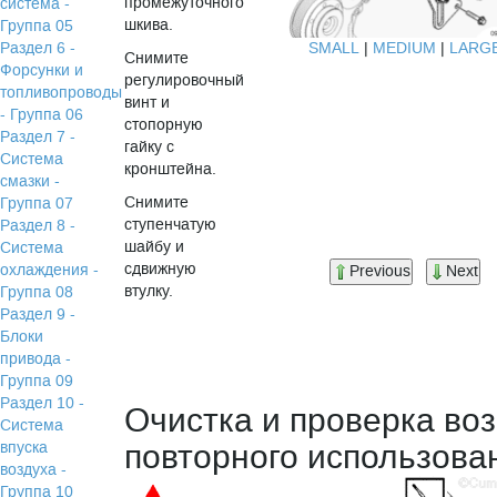
промежуточного
система -
шкива.
Группа 05
SMALL
|
MEDIUM
|
LARG
Раздел 6 -
Снимите
Форсунки и
регулировочный
топливопроводы
винт и
- Группа 06
стопорную
Раздел 7 -
гайку с
Система
кронштейна.
смазки -
Снимите
Группа 07
ступенчатую
Раздел 8 -
шайбу и
Система
сдвижную
охлаждения -
Previous
Next
втулку.
Группа 08
Раздел 9 -
Блоки
привода -
Группа 09
Раздел 10 -
Очистка и проверка во
Система
повторного использова
впуска
воздуха -
Группа 10