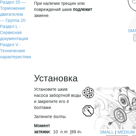
Раздел 20 —
При наличии трещин или
Торможение
повреждений шкив
подлежит
двигателем
замене.
— Группа 20
Раздел L -
SM
Сервисная
документация
Раздел V -
Технические
характеристики
Установка
Установите шкив
насоса забортной воды
и закрепите его 4
болтами.
Затяните болты.
Момент
затяжки:
10 n.m [89 in-
SMALL
|
MEDIUM