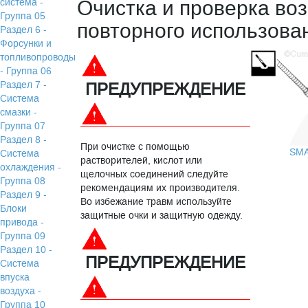
Очистка и проверка во
система -
Группа 05
повторного использова
Раздел 6 -
Форсунки и
топливопроводы
- Группа 06
Раздел 7 -
ПРЕДУПРЕЖДЕНИЕ
Система
смазки -
Группа 07
Раздел 8 -
При очистке с помощью
SM
Система
растворителей, кислот или
охлаждения -
щелочных соединений следуйте
Группа 08
рекомендациям их производителя.
Раздел 9 -
Во избежание травм используйте
Блоки
защитные очки и защитную одежду.
привода -
Группа 09
Раздел 10 -
ПРЕДУПРЕЖДЕНИЕ
Система
впуска
воздуха -
Группа 10