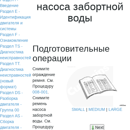
насоса забортной
Введение
Раздел Е -
воды
Идентификация
двигателя и
системы
Раздел F -
Ознакомление
Подготовительные
Раздел TS -
Диагностика
операции
неисправностей
Раздел TТ.
Снимите
Диагностика
ограждение
неисправностей
ремня. См.
(новый
Процедуру
формат)
008-001
.
Раздел DS -
Снимите
Разборка
ремень
двигателя -
насоса
SMALL
|
MEDIUM
|
LARGE
Группа 00
забортной
Раздел АS -
воды. См.
Сборка
Процедуру
двигателя -
Next