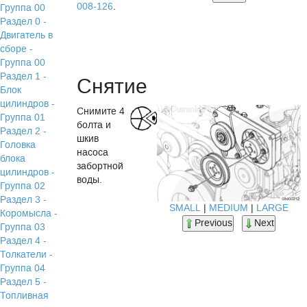
008-126
.
Группа 00
Раздел 0 -
Двигатель в
сборе -
Группа 00
Раздел 1 -
Снятие
Блок
цилиндров -
Снимите 4
Группа 01
болта и
Раздел 2 -
шкив
Головка
насоса
блока
забортной
цилиндров -
воды.
Группа 02
Раздел 3 -
SMALL
|
MEDIUM
|
LARGE
Коромысла -
Previous
Next
Группа 03
Раздел 4 -
Толкатели -
Группа 04
Раздел 5 -
Топливная