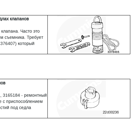
длах клапанов
 клапана. Часто это
м съемника. Требует
3376407) который
нов
, 3165184 - ремонтный
е с приспособлением
стий под седла