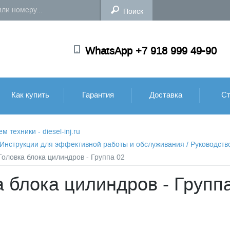
WhatsApp +7 918 999 49-90
Как купить
Гарантия
Доставка
Ст
техники - diesel-inj.ru
: Инструкции для эффективной работы и обслуживания
/
Руководств
Головка блока цилиндров - Группа 02
а блока цилиндров - Групп