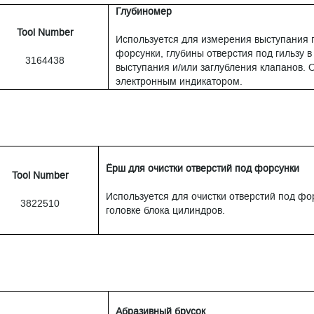
Глубиномер
Tool Number
Используется для измерения выступания 
форсунки, глубины отверстия под гильзу в
3164438
выступания и/или заглубления клапанов
электронным индикатором.
Ёрш для очистки отверстий под форсунки
Tool Number
Используется для очистки отверстий под фо
3822510
головке блока цилиндров.
Абразивный брусок