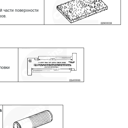
й части поверхности
ров.
ловки
а