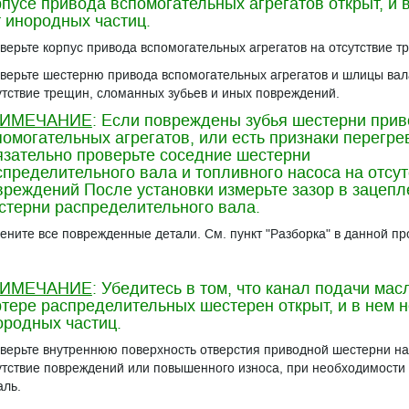
рпусе привода вспомогательных агрегатов открыт, и 
т инородных частиц.
верьте корпус привода вспомогательных агрегатов на отсутствие т
верьте шестерню привода вспомогательных агрегатов и шлицы вал
утствие трещин, сломанных зубьев и иных повреждений.
ИМЕЧАНИЕ
: Если повреждены зубья шестерни при
помогательных агрегатов, или есть признаки перегре
язательно проверьте соседние шестерни
спределительного вала и топливного насоса на отсу
вреждений После установки измерьте зазор в зацепл
стерни распределительного вала.
ените все поврежденные детали. См. пункт "Разборка" в данной пр
ИМЕЧАНИЕ
: Убедитесь в том, что канал подачи мас
ртере распределительных шестерен открыт, и в нем н
ородных частиц.
верьте внутреннюю поверхность отверстия приводной шестерни на
утствие повреждений или повышенного износа, при необходимости
аль.