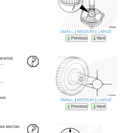
SMALL
|
MEDIUM
|
LARGE
Previous
Next
егатов.
ных
SMALL
|
MEDIUM
|
LARGE
Previous
Next
ких местах