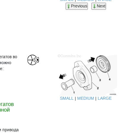
Previous
Next
гатов во
 можно
е:
SMALL
|
MEDIUM
|
LARGE
егатов
нной
и привода