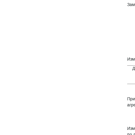
Зам
Изм
Д
При
агр
Изм
по 