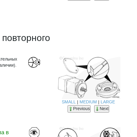
 повторного
ательных
аличии).
SMALL
|
MEDIUM
|
LARGE
Previous
Next
ла в