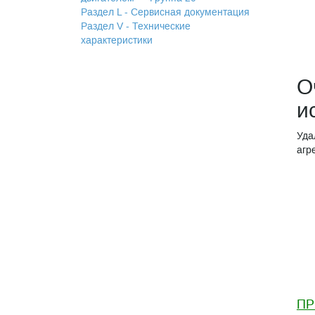
Раздел L - Сервисная документация
Раздел V - Технические
характеристики
О
и
Уда
агр
ПР