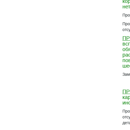
ко
не
Про
Про
отс
ПР
вс
об
ра
по
ше
Зам
ПР
ка
ин
Про
отс
дет