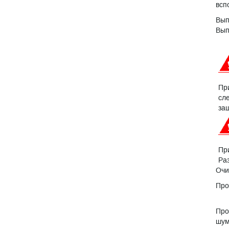
всп
Вып
Вып
Пр
сл
за
Пр
Ра
Очи
Про
Про
шум