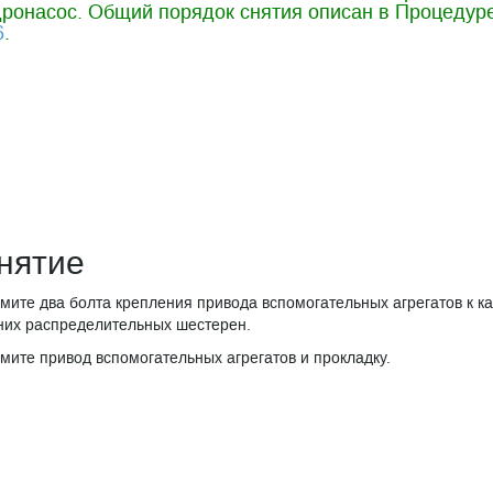
дронасос. Общий порядок снятия описан в Процедур
6
.
нятие
мите два болта крепления привода вспомогательных агрегатов к к
них распределительных шестерен.
мите привод вспомогательных агрегатов и прокладку.