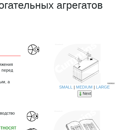
гательных агрегатов
нижения
е перед
ым, а
SMALL
|
MEDIUM
|
LARGE
Next
оводство
относят