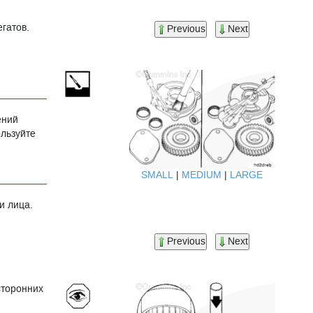
гатов.
Previous
Next
ений
льзуйте
SMALL
|
MEDIUM
|
LARGE
и лица.
Previous
Next
сторонних