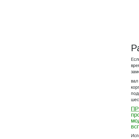
Р
Есл
вре
зам
вал
кор
под
шес
ПР
пр
мо
вс
Исп