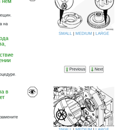
в нем
рещин.
а на
SMALL
|
MEDIUM
|
LARGE
вода
ва,
тствие
ении
Previous
Next
оцедуре.
ла в
ет
 замените
SMALL
|
MEDIUM
|
LARGE