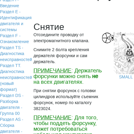
Введение
Раздел Е -
Идентификация
двигателя и
Снятие
системы
Отсоедините проводку от
Раздел F -
электромагнитного клапана.
Ознакомление
Раздел TS -
Снимите 2 болта крепления
Диагностика
держателя форсунки и сам
неисправностей
держатель.
Раздел TТ.
ПРИМЕЧАНИЕ
: Держатель
Диагностика
форсунки можно снять
не
SMALL
неисправностей
на всех двигателях.
(новый
формат)
При снятии форсунок с головки
Раздел DS -
цилиндров используйте съемник
Разборка
форсунок, номер по каталогу
двигателя -
3823024.
Группа 00
ПРИМЕЧАНИЕ
: Для того,
Раздел АS -
чтобы поддеть форсунку,
Сборка
может потребоваться
двигателя -