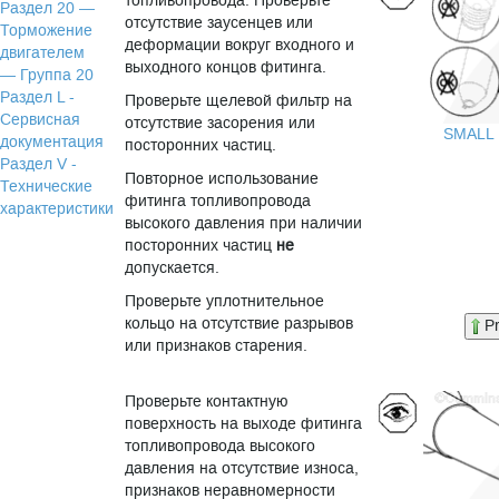
топливопровода. Проверьте
Раздел 20 —
отсутствие заусенцев или
Торможение
деформации вокруг входного и
двигателем
выходного концов фитинга.
— Группа 20
Раздел L -
Проверьте щелевой фильтр на
Сервисная
отсутствие засорения или
SMALL
документация
посторонних частиц.
Раздел V -
Повторное использование
Технические
фитинга топливопровода
характеристики
высокого давления при наличии
посторонних частиц
не
допускается.
Проверьте уплотнительное
кольцо на отсутствие разрывов
P
или признаков старения.
Проверьте контактную
поверхность на выходе фитинга
топливопровода высокого
давления на отсутствие износа,
признаков неравномерности