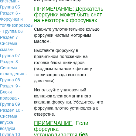
система -
Группа 05
ПРИМЕЧАНИЕ
: Держатель
Раздел 6 -
форсунки может быть снят
Форсунки и
на некоторых форсунках.
топливопроводы
Смажьте уплотнительное кольцо
- Группа 06
форсунки чистым моторным
Раздел 7 -
маслом.
Система
смазки -
Выставьте форсунку в
Группа 07
правильном положении на
Раздел 8 -
головке блока цилиндров
Система
(входным каналом к фитингу
охлаждения -
топливопровода высокого
Группа 08
давления).
Раздел 9 -
Используйте упаковочный
Блоки
колпачок электромагнитного
привода -
клапана форсунки. Убедитесь, что
Группа 09
форсунка плотно установлена в
Раздел 10 -
отверстие.
Система
впуска
ПРИМЕЧАНИЕ
: Если
форсунка
воздуха -
устанавливается
без
Группа 10