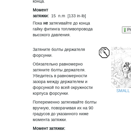
конца.
Момент
затяжки:
15 n.m [133 in-lb]
Пока
не
затягивайте до конца
гайку фитинга топливопровода
P
высокого давления.
Затяните болты держателя
форсунки.
Обязательно равномерно
затяните болты держателя.
Убедитесь в равномерности
зазора между держателем и
форсункой по всей окружности
SMALL
корпуса форсунки.
Попеременно затягивайте болты
вручную, поворачивая их на 90
градусов до указанного ниже
момента затяжки.
Момент затяжки: