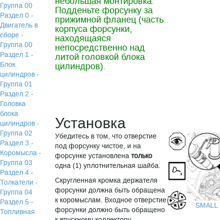
небольшая монтировка.
Группа 00
Подденьте форсунку за
Раздел 0 -
прижимной фланец (часть
Двигатель в
корпуса форсунки,
сборе -
находящаяся
Группа 00
непосредственно над
Раздел 1 -
литой головкой блока
Блок
цилиндров).
цилиндров -
Группа 01
Раздел 2 -
Головка
блока
Установка
цилиндров -
Группа 02
Убедитесь в том, что отверстие
Раздел 3 -
под форсунку чистое, и на
Коромысла -
форсунке установлена
только
Группа 03
одна (1) уплотнительная шайба.
Раздел 4 -
Скругленная кромка держателя
Толкатели -
форсунки должна быть обращена
Группа 04
к коромыслам. Входное отверстие
Раздел 5 -
SMALL
форсунки должно быть обращено
Топливная
к впускному коллектору.