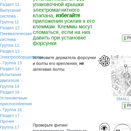
упаковочной крышки
Раздел 11 -
электромагнитного
Выпускная
клапана,
избегайте
система -
приложения усилия к его
Группа 11
клеммам. Клеммы могут
Раздел 12 -
сломаться, если на них
Пневматическая
давить при установке
P
система -
форсунки.
Группа 12
Раздел 13 -
Электрооборудование
Установите держатель форсунки
- Группа 13
и болты его крепления,
не
Раздел 14 -
затягивая болты.
Испытания
двигателя -
Группа 14
Раздел 16 -
Установочные
SMALL
приспособления
P
- Группа 16
Раздел 17 -
Прочее -
Проверьте фитинг
Группа 17