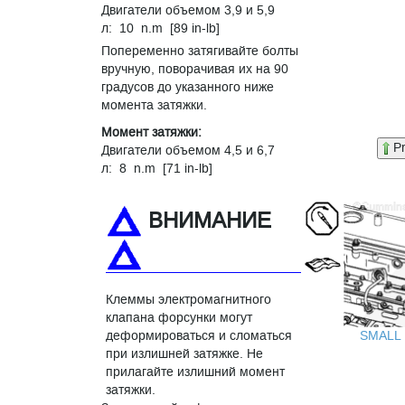
Двигатели объемом 3,9 и 5,9
л: 10 n.m [89 in-lb]
Попеременно затягивайте болты
вручную, поворачивая их на 90
градусов до указанного ниже
момента затяжки.
Момент затяжки:
P
Двигатели объемом 4,5 и 6,7
л: 8 n.m [71 in-lb]
ВНИМАНИЕ
Клеммы электромагнитного
клапана форсунки могут
SMALL
деформироваться и сломаться
при излишней затяжке. Не
прилагайте излишний момент
затяжки.