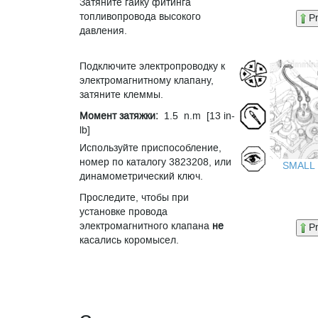
Затяните гайку фитинга
топливопровода высокого
P
давления.
Подключите электропроводку к
электромагнитному клапану,
затяните клеммы.
Момент затяжки:
1.5 n.m [13 in-
lb]
Используйте приспособление,
номер по каталогу 3823208, или
SMALL
динамометрический ключ.
Проследите, чтобы при
установке провода
электромагнитного клапана
не
P
касались коромысел.